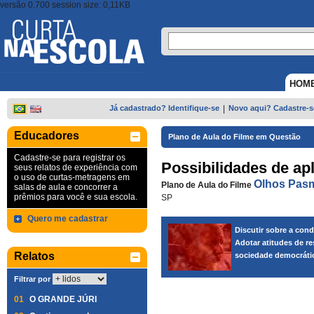
versão 0.700 session size: 0,11KB
HOM
Já cadastrado? Identifique-se
|
Novo aqui? Cadastre-s
Educadores
Plano de Aula do Filme em Questão
Cadastre-se para registrar os
Possibilidades de ap
seus relatos de experiência com
o uso de curtas-metragens em
Olhos Pas
Plano de Aula do Filme
salas de aula e concorrer a
prêmios para você e sua escola.
SP
Quero me cadastrar
Discutir sobre a con
Adotar atitudes de re
Relatos
sociedade democrátic
Filtrar por
01
O GRANDE JÚRI