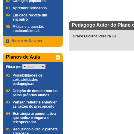
02
Cantigas populares
03
Aprender brincando
04
Em cada recorte um
encontro
Pedagogo Autor do Plano 
05
Mídias e a questão
socioambiental.
Grace Luciana Pereira
Banco de Relatos
Planos de Aula
Filtrar por
01
Possibilidades de
aplicabilidades
pedagógicas
02
Criação de documentários
pelos próprios alunos
03
Pensar, refletir e entender
as raízes do preconceito
04
Estratégia argumentativa
que seduz e engana o
telespectador
05
Reduzindo o lixo, o planeta
agradece