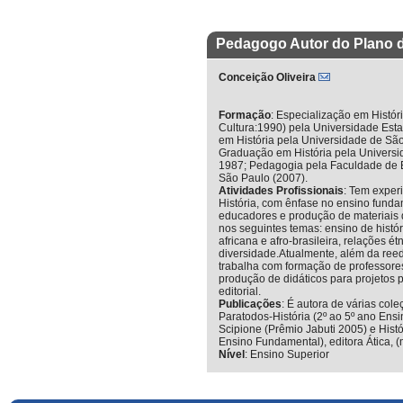
Pedagogo Autor do Plano 
Conceição Oliveira
Formação
:
Especialização em História
Cultura:1990) pela Universidade Es
em História pela Universidade de São
Graduação em História pela Universi
1987; Pedagogia pela Faculdade de 
São Paulo (2007).
Atividades Profissionais
:
Tem experi
História, com ênfase no ensino funda
educadores e produção de materiais d
nos seguintes temas: ensino de históri
africana e afro-brasileira, relações ét
diversidade.Atualmente, além da reed
trabalha com formação de professores
produção de didáticos para projetos 
editorial.
Publicações
:
É autora de várias cole
Paratodos-História (2º ao 5º ano Ens
Scipione (Prêmio Jabuti 2005) e Histó
Ensino Fundamental), editora Ática,
Nível
:
Ensino Superior