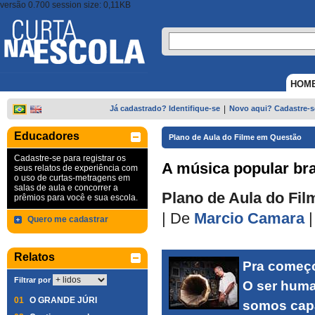
versão 0.700 session size: 0,11KB
HOM
Já cadastrado? Identifique-se
|
Novo aqui? Cadastre-s
Educadores
Plano de Aula do Filme em Questão
Cadastre-se para registrar os
A música popular bra
seus relatos de experiência com
o uso de curtas-metragens em
salas de aula e concorrer a
Plano de Aula do Fil
prêmios para você e sua escola.
|
De
Marcio Camara
Quero me cadastrar
Relatos
Pra começo
Filtrar por
O ser huma
01
O GRANDE JÚRI
somos capa