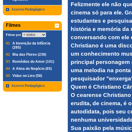
Felizmente ele não qu
Acervo Pedagógico
cinema só para ele. G
estudantes e pesquis
Filmes
história e memória da 
Filtrar por
conversando com ele o
01
A Invenção da Infância
Christiano é uma disc
(285)
um conhecimento musi
02
Ilha das Flores (238)
principal personagem
03
Remédios do Amor (101)
04
A Alma do Negócio (65)
uma melodia na ponta 
05
Vidas no Lixo (58)
pesquisador "enxerga
Acervo Pedagógico
Quem é Christiano Câ
O cearense Christian
erudita, de cinema, é
autodidata, pois seu 
nenhuma universidade,
Sua paixão pela músic