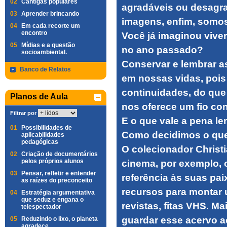
02
Cantigas populares
agradáveis ou desagrad
03
Aprender brincando
imagens, enfim, somos
04
Em cada recorte um
encontro
Você já imaginou vive
05
Mídias e a questão
no ano passado?
socioambiental.
Conservar e lembrar a
Banco de Relatos
em nossas vidas, pois
continuidades, do que
Planos de Aula
nos oferece um fio con
Filtrar por
E o que vale a pena l
01
Possibilidades de
Como decidimos o que
aplicabilidades
pedagógicas
O colecionador Chris
02
Criação de documentários
pelos próprios alunos
cinema, por exemplo, 
03
Pensar, refletir e entender
referência às suas pai
as raízes do preconceito
recursos para montar u
04
Estratégia argumentativa
que seduz e engana o
revistas, fitas VHS. M
telespectador
guardar esse acervo a
05
Reduzindo o lixo, o planeta
agradece