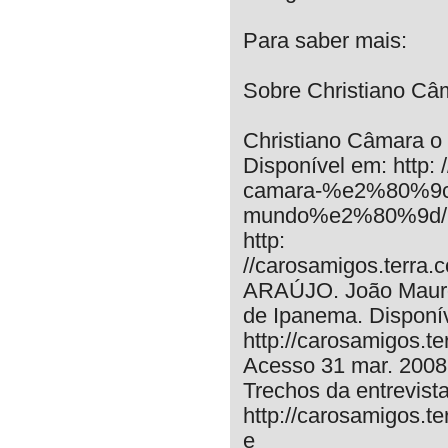
Para saber mais:
Sobre Christiano Câ
Christiano Câmara o
Disponível em: http:
camara-%e2%80%9co
mundo%e2%80%9d/ A
http:
//carosamigos.terra.
ARAÚJO. João Mauro.
de Ipanema. Disponí
http://carosamigos.te
Acesso 31 mar. 2008
Trechos da entrevist
http://carosamigos.t
e