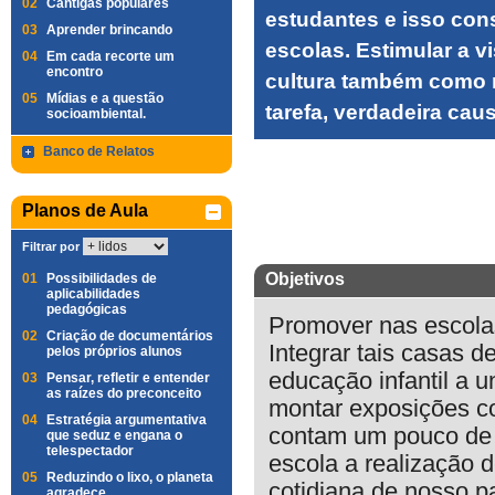
02
Cantigas populares
estudantes e isso cons
03
Aprender brincando
escolas. Estimular a vi
04
Em cada recorte um
encontro
cultura também como r
05
Mídias e a questão
tarefa, verdadeira cau
socioambiental.
Banco de Relatos
Planos de Aula
Filtrar por
Objetivos
01
Possibilidades de
aplicabilidades
pedagógicas
Promover nas escolas
02
Criação de documentários
Integrar tais casas de
pelos próprios alunos
educação infantil a u
03
Pensar, refletir e entender
as raízes do preconceito
montar exposições c
04
Estratégia argumentativa
contam um pouco de n
que seduz e engana o
telespectador
escola a realização 
05
Reduzindo o lixo, o planeta
cotidiana de nosso pa
agradece