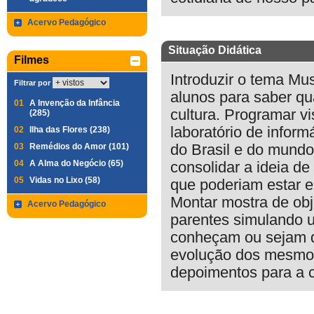
Acervo Pedagógico
Situação Didática
Filmes
Introduzir o tema M
Filtrar por
alunos para saber q
01
A Invenção da Infância
cultura. Programar v
(285)
laboratório de inform
02
Ilha das Flores (238)
03
Remédios do Amor (101)
do Brasil e do mundo
04
A Alma do Negócio (65)
consolidar a ideia d
05
Vidas no Lixo (58)
que poderiam estar e
Montar mostra de obj
Acervo Pedagógico
parentes simulando 
conheçam ou sejam do
evolução dos mesmos.
depoimentos para a 