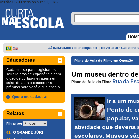
versão 0.700 session size: 0,11KB
HOM
Já cadastrado? Identifique-se
|
Novo aqui? Cadastre-s
Educadores
Plano de Aula do Filme em Questão
Cadastre-se para registrar os
Um museu dentro de 
seus relatos de experiência com
o uso de curtas-metragens em
Rua da Esc
Plano de Aula do Filme
salas de aula e concorrer a
prêmios para você e sua escola.
Quero me cadastrar
Ir a um mu
Ponto de e
Relatos
popular, va
Filtrar por
atividade que deveria 
01
O GRANDE JÚRI
escolares. Museus sã