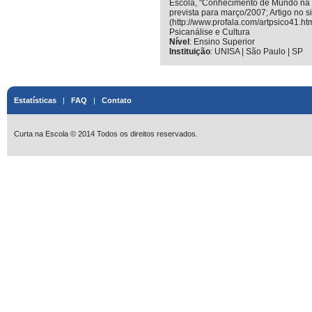
Escola, "Conhecimento de Mundo na E
prevista para março/2007; Artigo no s
(http://www.profala.com/artpsico41.ht
Psicanálise e Cultura
Nível
:
Ensino Superior
Instituição
:
UNISA | São Paulo | SP
Estatísticas
|
FAQ
|
Contato
Curta na Escola © 2014 Todos os direitos reservados.