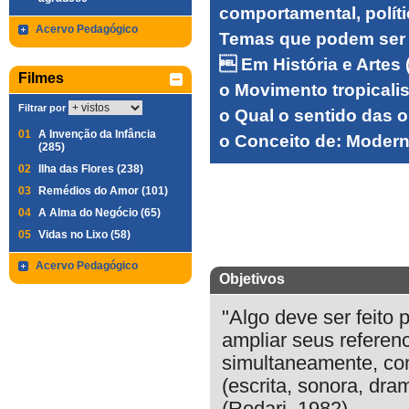
comportamental, políti
Acervo Pedagógico
Temas que podem ser t
 Em História e Artes (
Filmes
o Movimento tropicalis
Filtrar por
o Qual o sentido das o
01
A Invenção da Infância
o Conceito de: Moder
(285)
02
Ilha das Flores (238)
03
Remédios do Amor (101)
04
A Alma do Negócio (65)
05
Vidas no Lixo (58)
Acervo Pedagógico
Objetivos
"Algo deve ser feito
ampliar seus referenc
simultaneamente, co
(escrita, sonora, dram