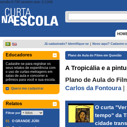
versão 0.700 session size: 0,11KB
HOM
Já cadastrado? Identifique-se
|
Novo aqui? Cadastre-s
Educadores
Plano de Aula do Filme em Questão
Cadastre-se para registrar os
A Tropicália e a pintu
seus relatos de experiência com
o uso de curtas-metragens em
salas de aula e concorrer a
Plano de Aula do Fil
prêmios para você e sua escola.
Carlos da Fontoura
|
Quero me cadastrar
Relatos
O curta "Ver 
Filtrar por
tempo" da Tr
01
O GRANDE JÚRI
cidade tran