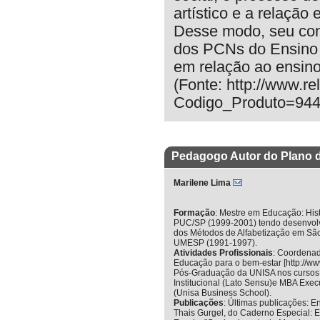
artístico e a relação
Desse modo, seu con
dos PCNs do Ensino 
em relação ao ensino
(Fonte: http://www.re
Codigo_Produto=944
Pedagogo Autor do Plano 
Marilene Lima
Formação
:
Mestre em Educação: Histó
PUC/SP (1999-2001) tendo desenvolvi
dos Métodos de Alfabetização em São
UMESP (1991-1997).
Atividades Profissionais
:
Coordenad
Educação para o bem-estar [http://ww
Pós-Graduação da UNISA nos cursos 
Institucional (Lato Sensu)e MBA Exe
(Unisa Business School).
Publicações
:
Últimas publicações: En
Thais Gurgel, do Caderno Especial: E