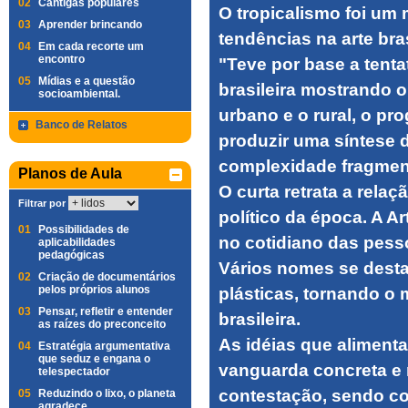
02
Cantigas populares
O tropicalismo foi um
03
Aprender brincando
tendências na arte bra
04
Em cada recorte um
encontro
"Teve por base a tenta
05
Mídias e a questão
brasileira mostrando o
socioambiental.
urbano e o rural, o p
Banco de Relatos
produzir uma síntese 
complexidade fragmentá
Planos de Aula
O curta retrata a rela
Filtrar por
político da época. A Ar
01
Possibilidades de
no cotidiano das pesso
aplicabilidades
pedagógicas
Vários nomes se desta
02
Criação de documentários
pelos próprios alunos
plásticas, tornando o 
03
Pensar, refletir e entender
brasileira.
as raízes do preconceito
As idéias que aliment
04
Estratégia argumentativa
que seduz e engana o
vanguarda concreta e
telespectador
contestação, sendo co
05
Reduzindo o lixo, o planeta
agradece