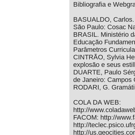
Bibliografia e Webgra
BASUALDO, Carlos. Tr
São Paulo: Cosac Nai
BRASIL. Ministério d
Educação Fundament
Parâmetros Curricula
CINTRÃO, Sylvia Hele
explosão e seus estil
DUARTE, Paulo Sérgio
de Janeiro: Campos 
RODARI, G. Gramátic
COLA DA WEB:
http://www.coladaweb
FACOM: http://www.fa
http://teclec.psico.uf
http://us.geocities.c