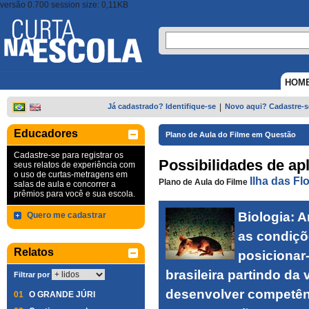
versão 0.700 session size: 0,11KB
HOM
Já cadastrado? Identifique-se
|
Novo aqui? Cadastre-s
Educadores
Plano de Aula do Filme em Questão
Cadastre-se para registrar os
Possibilidades de ap
seus relatos de experiência com
o uso de curtas-metragens em
Ilha das Fl
Plano de Aula do Filme
salas de aula e concorrer a
prêmios para você e sua escola.
Biologia: 
Quero me cadastrar
as condiçõ
Relatos
posicionar
brasileira partindo da 
Filtrar por
desenvolver competên
01
O GRANDE JÚRI