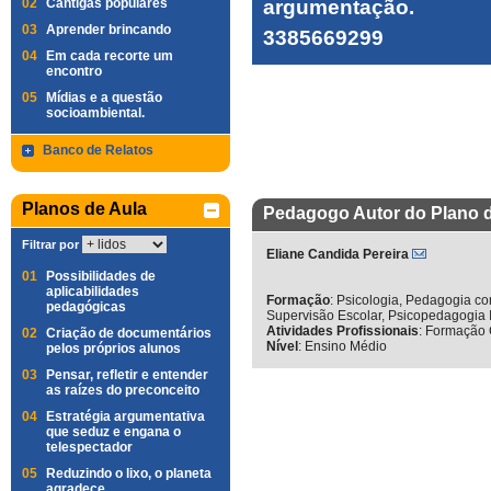
02
Cantigas populares
argumentação.
03
Aprender brincando
3385669299
04
Em cada recorte um
encontro
05
Mídias e a questão
socioambiental.
Banco de Relatos
Planos de Aula
Pedagogo Autor do Plano 
Filtrar por
Eliane Candida Pereira
01
Possibilidades de
aplicabilidades
Formação
:
Psicologia, Pedagogia co
pedagógicas
Supervisão Escolar, Psicopedagogia I
Atividades Profissionais
:
Formação 
02
Criação de documentários
Nível
:
Ensino Médio
pelos próprios alunos
03
Pensar, refletir e entender
as raízes do preconceito
04
Estratégia argumentativa
que seduz e engana o
telespectador
05
Reduzindo o lixo, o planeta
agradece