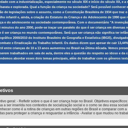
edade com a industrialização, especialmente no século XIX e início do século XX, e a
 barata e explorada. Qual a função da criança na sociedade? Será possível conhecer e
ção de legislações sobre o assunto, como a Constituição Brasileira de 1934 que traz o
alho infantil e, ainda, a criação do Estatuto da Criança e do Adolescente de 1990 qu
nça e do adolescente na sociedade contemporânea. Com o documentário "A invenção d
6 minutos do ano 2000, pode-se traçar um paralelo do que é ser criança em diversas r
e é ser criança no mundo contemporâneo. Será que ser criança não significa ter infâ
gráfico 2000/2010 do Instituto Brasileiro de Geografia e Estatística (IBGE), divulgad
ombate e Erradicação do Trabalho Infantil. Os dados dizem que apesar de cair 13,44% n
ntil entre crianças de 10 a 13 anos aumentou no Brasil na última década. Vemos prese
 serem trabalhados em sala de aula, dentre eles a questão do respeito ao idoso e d
endemos abordar esses dois temas principais, além de trabalhar com os gêneros text
etivos
tivo geral: - Refletir sobre o que é ser criança hoje no Brasil. Objetivos específic
a a ser inserida nos contextos de socialização social e o como se deu essa socia
nhecer como é a rotina de crianças em outras regiões do Brasil e comparar com a 
das para proteger a criança e resguardar a infância - Avaliar o que mudou no trabal