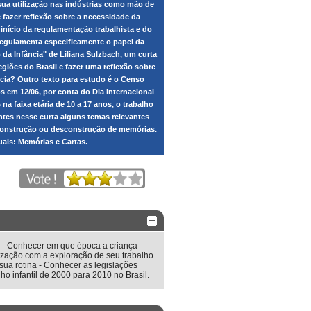
 sua utilização nas indústrias como mão de
 fazer reflexão sobre a necessidade da
 início da regulamentação trabalhista e do
e regulamenta especificamente o papel da
a Infância" de Liliana Sulzbach, um curta
egiões do Brasil e fazer uma reflexão sobre
ncia? Outro texto para estudo é o Censo
os em 12/06, por conta do Dia Internacional
a faixa etária de 10 a 17 anos, o trabalho
ntes nesse curta alguns temas relevantes
a construção ou desconstrução de memórias.
uais: Memórias e Cartas.
os: - Conhecer em que época a criança
lização com a exploração de seu trabalho
sua rotina - Conhecer as legislações
ho infantil de 2000 para 2010 no Brasil.