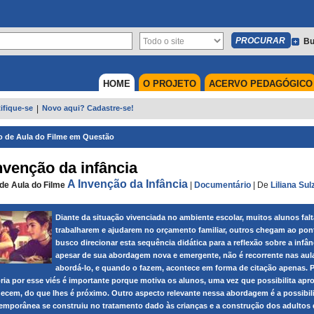
Bu
HOME
O PROJETO
ACERVO PEDAGÓGICO
ifique-se
|
Novo aqui? Cadastre-se!
o de Aula do Filme em Questão
nvenção da infância
A Invenção da Infância
de Aula do Filme
|
Documentário
|
De
Liliana Su
Diante da situação vivenciada no ambiente escolar, muitos alunos fa
trabalharem e ajudarem no orçamento familiar, outros chegam ao pon
busco direcionar esta sequência didática para a reflexão sobre a infânc
apesar de sua abordagem nova e emergente, não é recorrente nas aul
abordá-lo, e quando o fazem, acontece em forma de citação apenas. P
ória por esse viés é importante porque motiva os alunos, uma vez que possibilita ap
ecem, do que lhes é próximo. Outro aspecto relevante nessa abordagem é a possibil
emporânea se construiu no tratamento dado às crianças e a construção dos adultos 