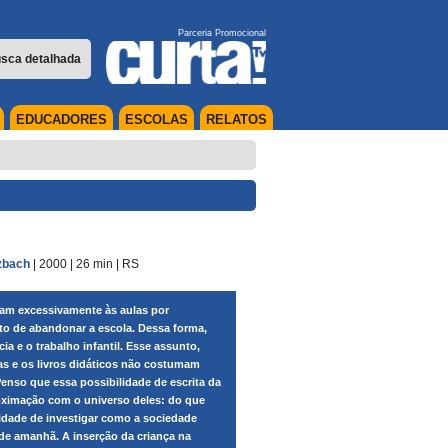
Parceria Promocional
sca detalhada
EDUCADORES
ESCOLAS
RELATOS
lzbach
| 2000
| 26 min
|
RS
ltam excessivamente às aulas por
to de abandonar a escola. Dessa forma,
ia e o trabalho infantil. Esse assunto,
as e os livros didáticos não costumam
enso que essa possibilidade de escrita da
roximação com o universo deles: do que
idade de investigar como a sociedade
de amanhã. A inserção da criança na