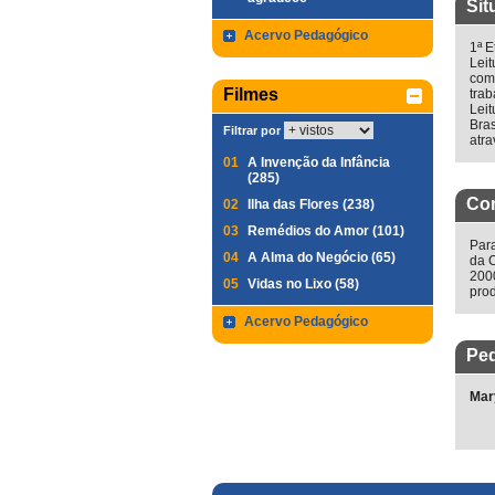
Sit
Acervo Pedagógico
1ª E
Leit
comp
Filmes
trab
Leit
Bras
Filtrar por
atra
01
A Invenção da Infância
(285)
Co
02
Ilha das Flores (238)
03
Remédios do Amor (101)
Para
04
A Alma do Negócio (65)
da 
2000
05
Vidas no Lixo (58)
prod
Acervo Pedagógico
Ped
Mar