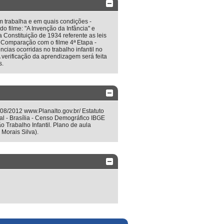
m trabalha e em quais condições -
do filme: "A Invenção da Infância" e
 Constituição de 1934 referente as leis
9. Comparação com o filme 4ª Etapa -
ias ocorridas no trabalho infantil no
A verificação da aprendizagem será feita
s.
/08/2012 www.Planalto.gov.br/ Estatuto
l - Brasília - Censo Demográfico IBGE
 Trabalho Infantil. Plano de aula
Morais Silva).