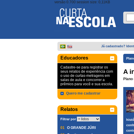
versão 0.700 session size: 0,11KB
Já cadastrado? Ident
Educadores
Plan
Cadastre-se para registrar os
A i
seus relatos de experiência com
o uso de curtas-metragens em
Plano 
salas de aula e concorrer a
prêmios para você e sua escola.
Quero me cadastrar
Relatos
Filtrar por
hist
conh
01
O GRANDE JÚRI
cont