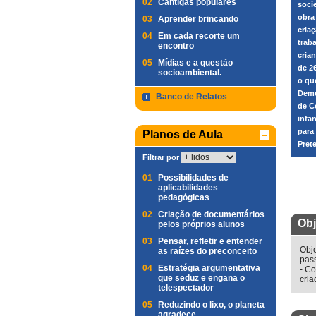
02
Cantigas populares
soci
obra
03
Aprender brincando
cria
04
Em cada recorte um
trab
encontro
cria
05
Mídias e a questão
de 2
socioambiental.
o qu
Demo
Banco de Relatos
de C
infa
para
Planos de Aula
Pret
Filtrar por
01
Possibilidades de
aplicabilidades
pedagógicas
02
Criação de documentários
Obj
pelos próprios alunos
03
Pensar, refletir e entender
Obje
as raízes do preconceito
pass
04
Estratégia argumentativa
- Co
que seduz e engana o
cria
telespectador
05
Reduzindo o lixo, o planeta
agradece