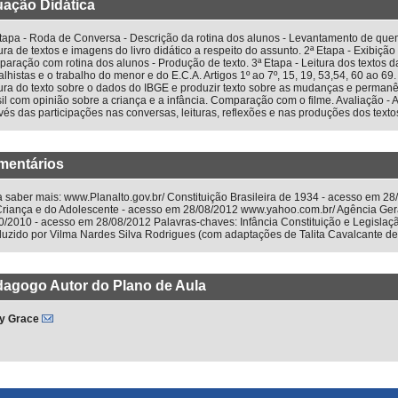
uação Didática
tapa - Roda de Conversa - Descrição da rotina dos alunos - Levantamento de que
ura de textos e imagens do livro didático a respeito do assunto. 2ª Etapa - Exibição 
aração com rotina dos alunos - Produção de texto. 3ª Etapa - Leitura dos textos da
alhistas e o trabalho do menor e do E.C.A. Artigos 1º ao 7º, 15, 19, 53,54, 60 ao 6
ura do texto sobre o dados do IBGE e produzir texto sobre as mudanças e permanênc
il com opinião sobre a criança e a infância. Comparação com o filme. Avaliação - 
vés das participações nas conversas, leituras, reflexões e nas produções dos texto
mentários
 saber mais: www.Planalto.gov.br/ Constituição Brasileira de 1934 - acesso em 28
Criança e do Adolescente - acesso em 28/08/2012 www.yahoo.com.br/ Agência Gera
/2010 - acesso em 28/08/2012 Palavras-chaves: Infância Constituição e Legislação
uzido por Vilma Nardes Silva Rodrigues (com adaptações de Talita Cavalcante de 
agogo Autor do Plano de Aula
y Grace