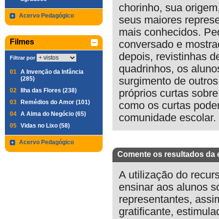
chorinho, sua origem,
Acervo Pedagógico
seus maiores represe
mais conhecidos. Ped
Filmes
conversado e mostrad
depois, revistinhas d
Filtrar por
quadrinhos, os aluno
01
A Invenção da Infância
(285)
surgimento de outros
02
Ilha das Flores (238)
próprios curtas sobre
03
Remédios do Amor (101)
como os curtas pode
04
A Alma do Negócio (65)
comunidade escolar.
05
Vidas no Lixo (58)
Acervo Pedagógico
Comente os resultados da 
A utilização do recur
ensinar aos alunos so
representantes, assi
gratificante, estimul