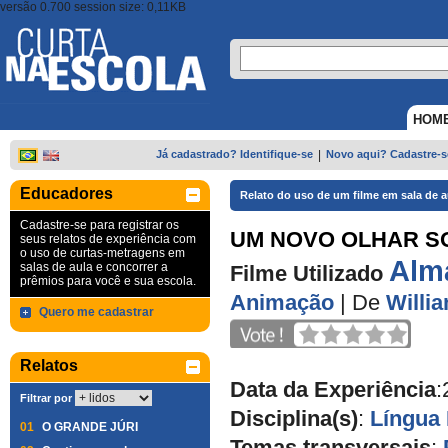
versão 0.700 session size: 0,11KB
HOM
Já cadastrado? Identifique-se
|
Novo aqui? Cadastre-s
Educadores
Relato do uso de um filme em sala de a
Cadastre-se para registrar os
UM NOVO OLHAR S
seus relatos de experiência com
o uso de curtas-metragens em
Alm
salas de aula e concorrer a
Filme Utilizado
prêmios para você e sua escola.
Animação
|
De
Willi
Quero me cadastrar
Relatos
Data da Experiência
:
Filtrar por
Disciplina(s)
:
Língua
01
O GRANDE JÚRI