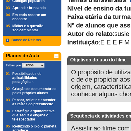
Temas transversais
:
02
Cantigas populares
Nível de ensino da t
03
Aprender brincando
04
Em cada recorte um
Faixa etária da turma
encontro
Nº de alunos que ass
05
Mídias e a questão
socioambiental.
Autor do relato
:
susie 
Banco de Relatos
Instituição
:
E E E F 
Planos de Aula
Objetivos do uso do filme
Filtrar por
O propósito de utiliz
01
Possibilidades de
aplicabilidades
o de de propiciar ao
pedagógicas
origem, característic
02
Criação de documentários
conhecer alguns chor
pelos próprios alunos
03
Pensar, refletir e entender
as raízes do preconceito
04
Estratégia argumentativa
que seduz e engana o
Sequência de atividades en
telespectador
05
Reduzindo o lixo, o planeta
Assistir ao filme co
agradece