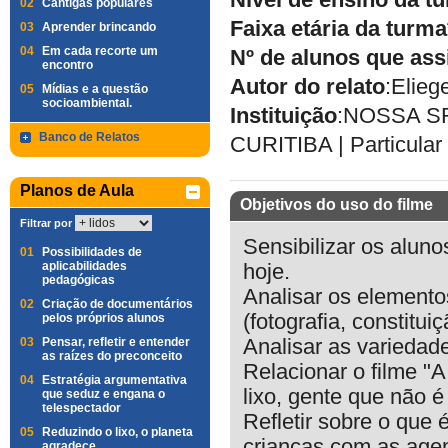
Nível de ensino da t
02
Cantigas populares
Faixa etária da turma
03
Aprender brincando
04
Em cada recorte um
Nº de alunos que ass
encontro
Autor do relato
:
Elieg
05
Mídias e a questão
socioambiental.
Instituição
:
NOSSA SR
Banco de Relatos
CURITIBA
|
Particular
Planos de Aula
Objetivos do uso do filme
Filtrar por
Sensibilizar os aluno
01
Possibilidades de
aplicabilidades
hoje.
pedagógicas
Analisar os elementos
02
Criação de documentários
(fotografia, constitui
pelos próprios alunos
03
Pensar, refletir e entender
Analisar as variedade
as raízes do preconceito
Relacionar o filme "A
04
Estratégia argumentativa
lixo, gente que não é
que seduz e engana o
telespectador
Refletir sobre o que 
05
Reduzindo o lixo, o planeta
crianças com as agen
agradece