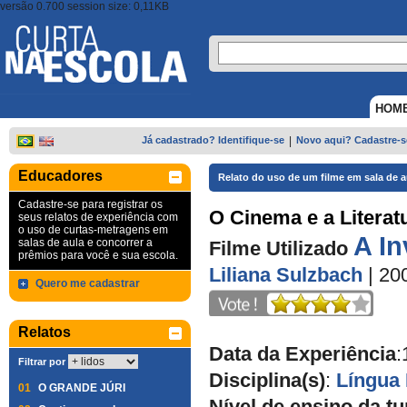
versão 0.700 session size: 0,11KB
HOM
Já cadastrado? Identifique-se
|
Novo aqui? Cadastre-s
Educadores
Relato do uso de um filme em sala de a
Cadastre-se para registrar os
O Cinema e a Literat
seus relatos de experiência com
o uso de curtas-metragens em
A In
salas de aula e concorrer a
Filme Utilizado
prêmios para você e sua escola.
Liliana Sulzbach
| 20
Quero me cadastrar
Relatos
Data da Experiência
:
Filtrar por
Disciplina(s)
:
Língua
01
O GRANDE JÚRI