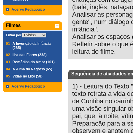
(balé, inglês, natação
Acervo Pedagógico
Analisar as personag
gente", num diálogo 
Filmes
infância".
Filtrar por
Analisar os espaços d
Refletir sobre o que 
01
A Invenção da Infância
(285)
leitura do filme.
02
Ilha das Flores (238)
03
Remédios do Amor (101)
04
A Alma do Negócio (65)
Sequência de atividades en
05
Vidas no Lixo (58)
1) - Leitura do Texto
Acervo Pedagógico
texto retrata a vida 
de Curitiba no carrin
uma visão singular o
pai, que, à noite, vít
Preparação para a se
observem e anotem o