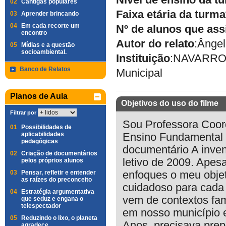
Nível de ensino da t
02
Cantigas populares
Faixa etária da turma
03
Aprender brincando
04
Em cada recorte um
Nº de alunos que ass
encontro
Autor do relato
:
Ângel
05
Mídias e a questão
socioambiental.
Instituição
:
NAVARRO
Banco de Relatos
Municipal
Planos de Aula
Objetivos do uso do filme
Filtrar por
Sou Professora Coor
01
Possibilidades de
aplicabilidades
Ensino Fundamental 
pedagógicas
documentário A inven
02
Criação de documentários
letivo de 2009. Apes
pelos próprios alunos
03
Pensar, refletir e entender
enfoques o meu objet
as raízes do preconceito
cuidadoso para cada a
04
Estratégia argumentativa
vem de contextos fami
que seduz e engana o
telespectador
em nosso município 
05
Reduzindo o lixo, o planeta
Anos, precisava prep
agradece