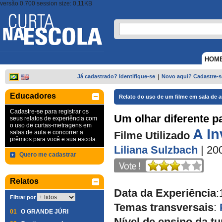
versão 0.700 session size: 0,11KB
HOM
Já cadastrado? Identifique-se
|
Novo aqui? Cadastre-s
Educadores
Relato do uso de um filme em sala de a
Cadastre-se para registrar os
Um olhar diferente p
seus relatos de experiência com
o uso de curtas-metragens em
A In
salas de aula e concorrer a
Filme Utilizado
prêmios para você e sua escola.
Liliana Sulzbach
| 20
Quero me cadastrar
Relatos
Data da Experiência
:
Filtrar por
Temas transversais
:
01
O GRANDE JÚRI