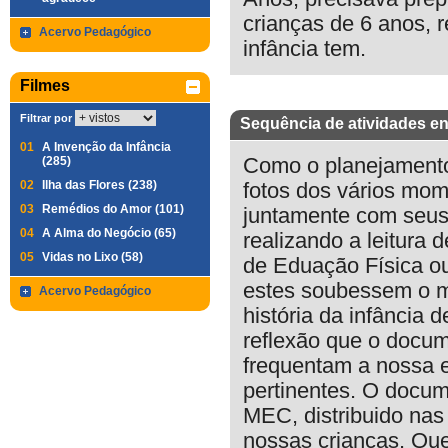
crianças de 6 anos, 
Acervo Pedagógico
infância tem.
Filmes
Filtrar por
Sequência de atividades en
01
A Invenção da Infância
(285)
Como o planejamento é
02
Ilha das Flores (238)
fotos dos vários mom
03
Remédios do Amor (101)
juntamente com seus 
04
A Alma do Negócio (65)
realizando a leitura 
05
Vidas no Lixo (58)
de Eduação Física 
estes soubessem o m
Acervo Pedagógico
história da infância 
reflexão que o docum
frequentam a nossa e
pertinentes. O docum
MEC, distribuido nas
nossas crianças. Qu