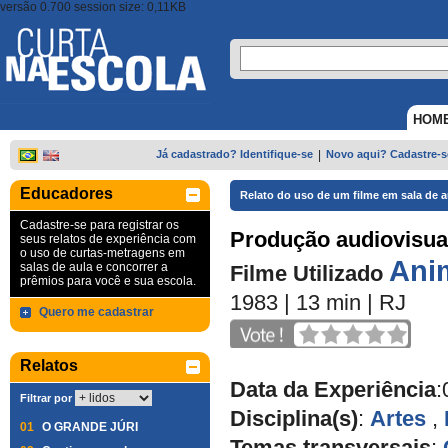
versão 0.700 session size: 0,11KB
HOM
Já cadastrado? Identifique-se
|
Novo aqui? Cadastre-s
Educadores
Relato do uso de um filme em sala de a
Cadastre-se para registrar os
Produção audiovisual
seus relatos de experiência com
o uso de curtas-metragens em
Ani
salas de aula e concorrer a
Filme Utilizado
prêmios para você e sua escola.
1983
| 13 min
|
RJ
Quero me cadastrar
Relatos
Data da Experiência
:
Filtrar por
Disciplina(s)
:
Artes
,
01
O GRANDE JÚRI