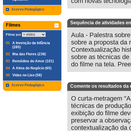
com novas tecnologia
Acervo Pedagógico
Sequência de atividades en
Filmes
Aula - Palestra sobre
Filtrar por
sobre a proposta da r
01
A Invenção da Infância
(285)
Contextualização his
02
Ilha das Flores (238)
sobre as técnicas d
03
Remédios do Amor (101)
do filme na tela. Pre
04
A Alma do Negócio (65)
05
Vidas no Lixo (58)
Acervo Pedagógico
Comente os resultados da 
O curta-metragem "A
técnicas de produção
exibição do filme de
preservar a observa
contextualização da 