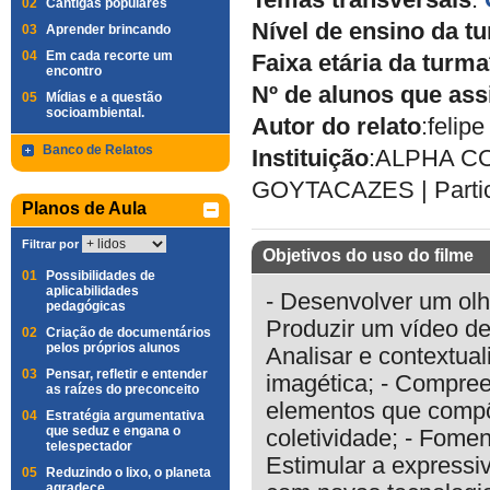
Temas transversais
:
02
Cantigas populares
Nível de ensino da t
03
Aprender brincando
04
Em cada recorte um
Faixa etária da turma
encontro
Nº de alunos que ass
05
Mídias e a questão
socioambiental.
Autor do relato
:
felip
Banco de Relatos
Instituição
:
ALPHA C
GOYTACAZES
|
Parti
Planos de Aula
Filtrar por
Objetivos do uso do filme
01
Possibilidades de
aplicabilidades
- Desenvolver um olh
pedagógicas
Produzir um vídeo de 
02
Criação de documentários
pelos próprios alunos
Analisar e contextual
03
Pensar, refletir e entender
imagética; - Compreen
as raízes do preconceito
elementos que compõ
04
Estratégia argumentativa
que seduz e engana o
coletividade; - Fomen
telespectador
Estimular a expressiv
05
Reduzindo o lixo, o planeta
agradece