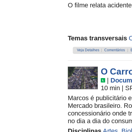
O filme relata acident
Temas transversais
O
Veja Detalhes
|
Comentários
|
O Carr
|
Docume
10 min
|
S
Marcos é publicitário 
Mercado brasileiro. R
concessionário onde t
no dia a dia do cons
Disciplinas
Artes
,
Bio