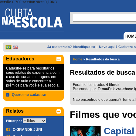
versão 0.700 session size: 0,19KB
HOM
Já cadastrado? Identifique-se
|
Novo aqui? Cadastre-s
Educadores
Home
>
Resultados da busca
Cadastre-se para registrar os
Resultados de busca
seus relatos de experiência com
o uso de curtas-metragens em
salas de aula e concorrer a
Foram encontrados
4
filmes
prêmios para você e sua escola.
Buscando por:
Tema/Palavra-chave ig
Quero me cadastrar
Não encontrou o que queria? Tente a 
Relatos
Filmes que voc
Filtrar por
Capital
01
O GRANDE JÚRI