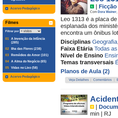
|
Ficção
Acervo Pedagógico
Com
Dora Wainer
,
Leo 1313 é a placa d
Filmes
esplanada dos ministér
Filtrar por
encontra um ônibus lo
01
A Invenção da Infância
Disciplinas
Geografia
(285)
Faixa Etária
Todas as
02
Ilha das Flores (238)
Nível de Ensino
Ensi
03
Remédios do Amor (101)
Temas transversais
É
04
A Alma do Negócio (65)
05
Vidas no Lixo (58)
Planos de Aula (2)
Acervo Pedagógico
Veja Detalhes
|
Comentários
|
Acident
|
Docume
min
|
RJ