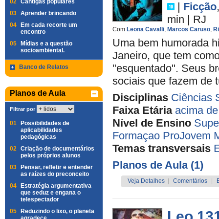
02
Cantigas populares
|
Ficção
03
Aprender brincando
min
|
RJ
04
Em cada recorte um
Com
Leona Cavalli
,
Marcos Caruso
,
Ri
encontro
Uma bem humorada hist
05
Mídias e a questão
socioambiental.
Janeiro, que tem com
"esquentado". Seus br
Banco de Relatos
sociais que fazem de t
Planos de Aula
Disciplinas
Ciências 
Faixa Etária
acima de
Filtrar por
Nível de Ensino
Super
01
Possibilidades de
aplicabilidades
Formaçao ProJovem
pedagógicas
Temas transversais
02
Criação de documentários
pelos próprios alunos
Planos de Aula (1)
03
Pensar, refletir e entender
as raízes do preconceito
Veja Detalhes
|
Comentários
|
04
Estratégia argumentativa
que seduz e engana o
telespectador
05
Reduzindo o lixo, o planeta
Leo 13
agradece