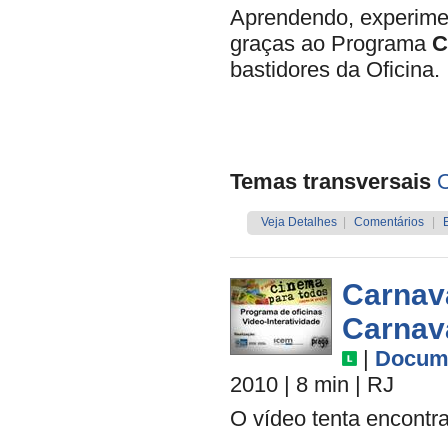
Aprendendo, experime
graças ao Programa
C
bastidores da Oficina.
Temas transversais
O
Veja Detalhes
|
Comentários
|
Carnav
Carnav
|
Docume
2010
| 8 min
|
RJ
O vídeo tenta encontr