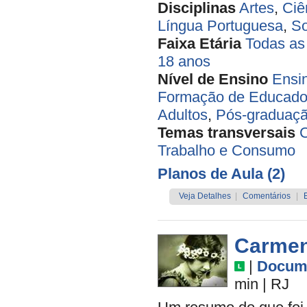
Disciplinas
Artes
,
Ciê
Língua Portuguesa
,
So
Faixa Etária
Todas as
18 anos
Nível de Ensino
Ensi
Formação de Educado
Adultos
,
Pós-graduaçã
Temas transversais
C
Trabalho e Consumo
Planos de Aula (2)
Veja Detalhes
|
Comentários
|
Carmen
|
Docume
min
|
RJ