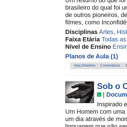
Um resumo do que foi
brasileiro do qual foi
de outros pioneiros, 
filmes, como Inconfidê
Disciplinas
Artes
,
His
Faixa Etária
Todas as
Nível de Ensino
Ensi
Planos de Aula (1)
Veja Detalhes
|
Comentários
|
Sob o C
|
Docume
Inspirado 
Um Homem com uma Câme
um dia através de mome
linguagem que não seg