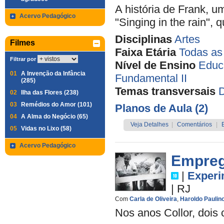
A história de Frank, u
Acervo Pedagógico
"Singing in the rain", 
Disciplinas
Artes
Filmes
Faixa Etária
Todas as
Filtrar por
Nível de Ensino
Educa
01
A Invenção da Infância
Fundamental II
(285)
Temas transversais
D
02
Ilha das Flores (238)
03
Remédios do Amor (101)
Planos de Aula (2)
04
A Alma do Negócio (65)
Veja Detalhes
|
Comentários
|
05
Vidas no Lixo (58)
Acervo Pedagógico
Empreg
|
Experi
|
RJ
Com
Carla de Oliveira
,
Haroldo Paulin
Nos anos Collor, dois 