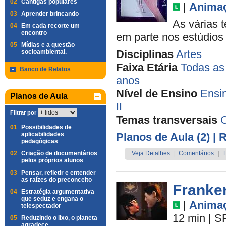
02
Cantigas populares
|
Anima
03
Aprender brincando
As várias 
04
Em cada recorte um
encontro
em parte nos estúdios
05
Mídias e a questão
Disciplinas
Artes
socioambiental.
Faixa Etária
Todas as
Banco de Relatos
anos
Nível de Ensino
Ensi
Planos de Aula
II
Filtrar por
Temas transversais
01
Possibilidades de
aplicabilidades
Planos de Aula (2)
| 
pedagógicas
02
Criação de documentários
Veja Detalhes
|
Comentários
|
pelos próprios alunos
03
Pensar, refletir e entender
as raízes do preconceito
Franke
04
Estratégia argumentativa
que seduz e engana o
|
Anima
telespectador
12 min
|
S
05
Reduzindo o lixo, o planeta
agradece