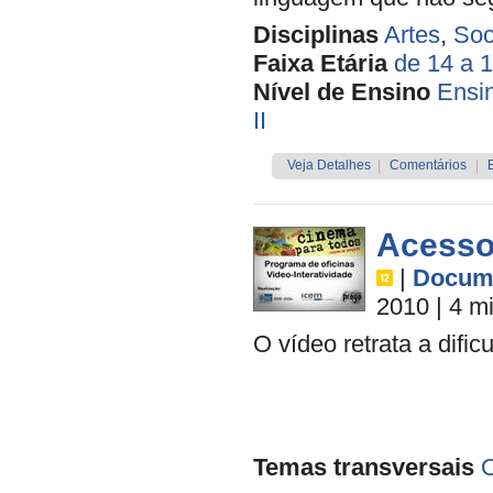
Disciplinas
Artes
,
Soc
Faixa Etária
de 14 a 
Nível de Ensino
Ensi
II
Veja Detalhes
|
Comentários
|
Acesso
|
Docume
2010
| 4 m
O vídeo retrata a difi
Temas transversais
O