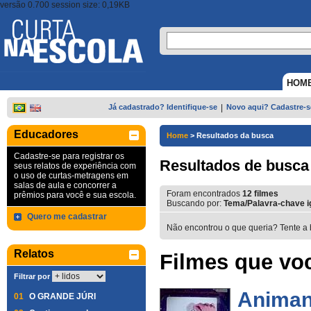
versão 0.700 session size: 0,19KB
HOM
Já cadastrado? Identifique-se
|
Novo aqui? Cadastre-s
Educadores
Home
>
Resultados da busca
Cadastre-se para registrar os
Resultados de busca
seus relatos de experiência com
o uso de curtas-metragens em
salas de aula e concorrer a
Foram encontrados
12
filmes
prêmios para você e sua escola.
Buscando por:
Tema/Palavra-chave i
Quero me cadastrar
Não encontrou o que queria? Tente a 
Relatos
Filmes que voc
Filtrar por
Anima
01
O GRANDE JÚRI