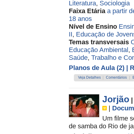
Literatura
,
Sociologia
Faixa Etária
a partir 
18 anos
Nível de Ensino
Ensi
II
,
Educação de Jovens
Temas transversais
C
Educação Ambiental
,
Saúde
,
Trabalho e C
Planos de Aula (2)
| 
Veja Detalhes
|
Comentários
|
Jorjão
|
|
Docume
Um filme s
de samba do Rio de jan