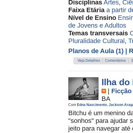
Disciplinas
Artes
,
Ciê
Faixa Etária
a partir 
Nível de Ensino
Ensi
de Jovens e Adultos
Temas transversais
C
Pluralidade Cultural
,
T
Planos de Aula (1)
| 
Veja Detalhes
|
Comentários
|
Ilha do
|
Ficção
BA
Com
Edna Nascimento
,
Jackson Arag
Bitchu é um menino da
"sonhos" para ajudar s
jeito para navegar até