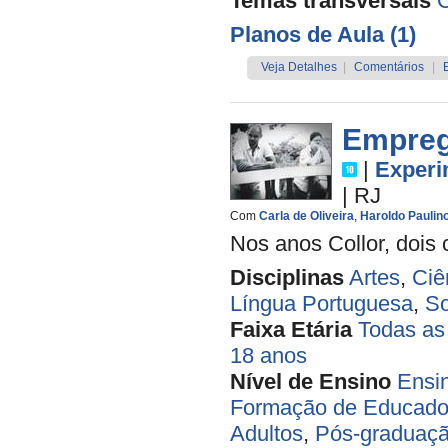
Temas transversais
C
Planos de Aula (1)
Veja Detalhes
|
Comentários
|
Empreg
|
Experi
|
RJ
Com
Carla de Oliveira
,
Haroldo Paulin
Nos anos Collor, dois c
Disciplinas
Artes
,
Ciê
Língua Portuguesa
,
So
Faixa Etária
Todas as
18 anos
Nível de Ensino
Ensi
Formação de Educado
Adultos
,
Pós-graduaçã