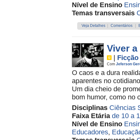
Nível de Ensino
Ensi
Temas transversais
C
Veja Detalhes
|
Comentários
|
Viver a
|
Ficção
Com
Jeferson Ge
O caos e a dura realid
aparentes no cotidian
Um dia cheio de prom
bom humor, como no ca
Disciplinas
Ciências 
Faixa Etária
de 10 a 
Nível de Ensino
Ensi
Educadores
,
Educação