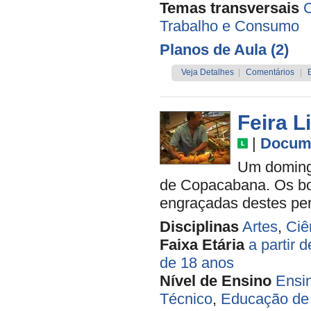
Temas transversais
C
Trabalho e Consumo
Planos de Aula (2)
Veja Detalhes
|
Comentários
|
Feira L
|
Docume
Um doming
de Copacabana. Os bor
engraçadas destes per
Disciplinas
Artes
,
Ciê
Faixa Etária
a partir 
de 18 anos
Nível de Ensino
Ensi
Técnico
,
Educação de 