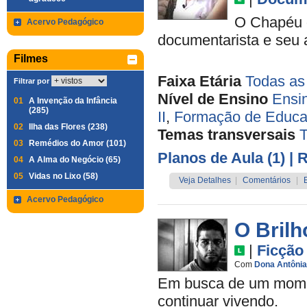
O Chapéu 
Acervo Pedagógico
documentarista e seu a
Filmes
Faixa Etária
Todas as
Filtrar por
Nível de Ensino
Ensi
01
A Invenção da Infância
(285)
II
,
Formação de Educa
02
Ilha das Flores (238)
Temas transversais
03
Remédios do Amor (101)
Planos de Aula (1)
| 
04
A Alma do Negócio (65)
05
Vidas no Lixo (58)
Veja Detalhes
|
Comentários
|
Acervo Pedagógico
O Bril
|
Ficção
Com
Dona Antônia
Em busca de um momen
continuar vivendo.