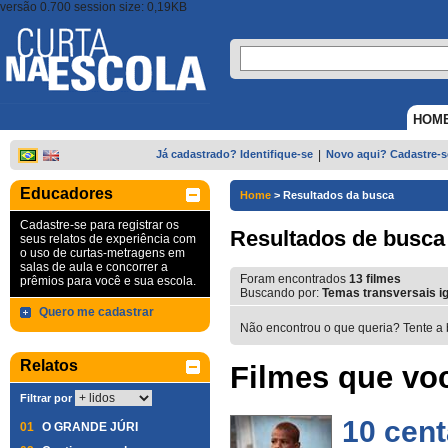
versão 0.700 session size: 0,19KB
HOM
Já cadastrado? Identifique-se
|
Novo aqui? Cadastre-s
Educadores
Home
>
Resultados da busca
Cadastre-se para registrar os
Resultados de busca
seus relatos de experiência com
o uso de curtas-metragens em
salas de aula e concorrer a
Foram encontrados
13
filmes
prêmios para você e sua escola.
Buscando por:
Temas transversais ig
Quero me cadastrar
Não encontrou o que queria? Tente a 
Relatos
Filmes que voc
Filtrar por
10 cen
01
O GRANDE JÚRI