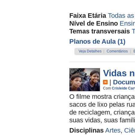
Faixa Etária
Todas as
Nível de Ensino
Ensi
Temas transversais
Planos de Aula (1)
Veja Detalhes
|
Comentários
|
Vidas n
|
Docume
Com
Crisleide Car
O filme mostra crianç
sacos de lixo pelas ru
de reciclagem, crianç
suas vidas, suas famíli
Disciplinas
Artes
,
Ciê