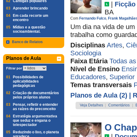
02
Cantigas populares
|
Ficção
03
Aprender brincando
BA
04
Em cada recorte um
Com
Fernando Fulco
,
Frank Magalhãe
encontro
Um dia na vida de um 
05
Mídias e a questão
socioambiental.
trabalha como guardado
Banco de Relatos
Disciplinas
Artes
,
Ciê
Sociologia
Planos de Aula
Faixa Etária
Todas as
Nível de Ensino
Ensi
Filtrar por
Educadores
,
Superior
01
Possibilidades de
aplicabilidades
Temas transversais
pedagógicas
02
Criação de documentários
Planos de Aula (2)
| 
pelos próprios alunos
03
Pensar, refletir e entender
Veja Detalhes
|
Comentários
|
as raízes do preconceito
04
Estratégia argumentativa
que seduz e engana o
O Chap
telespectador
05
Reduzindo o lixo, o planeta
|
Docume
agradece