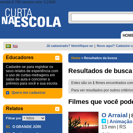
versão 0.700 session size: 0,23KB
HOM
Já cadastrado? Identifique-se
|
Novo aqui? Cadastre-s
Educadores
Home
>
Resultados da busca
Cadastre-se para registrar os
Resultados de busca
seus relatos de experiência com
o uso de curtas-metragens em
salas de aula e concorrer a
Estes são os
1
filmes encontrados co
prêmios para você e sua escola.
Para ver resultados por outros critério
Quero me cadastrar
Filmes que você pode 
Relatos
O Arraial
| 
Filtrar por
|
Animação
13 min
|
RS
01
O GRANDE JÚRI