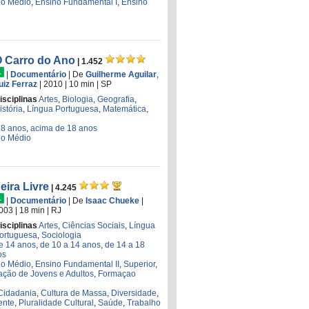
no Médio
,
Ensino Fundamental I
,
Ensino
 Carro do Ano
| 1.452
|
Documentário
|
De
Guilherme Aguilar
,
uiz Ferraz
| 2010
| 10 min
|
SP
isciplinas
Artes
,
Biologia
,
Geografia
,
istória
,
Língua Portuguesa
,
Matemática
,
18 anos
,
acima de 18 anos
no Médio
eira Livre
| 4.245
|
Documentário
|
De
Isaac Chueke
|
003
| 18 min
|
RJ
isciplinas
Artes
,
Ciências Sociais
,
Língua
ortuguesa
,
Sociologia
de 14 anos
,
de 10 a 14 anos
,
de 14 a 18
os
no Médio
,
Ensino Fundamental II
,
Superior
,
ção de Jovens e Adultos
,
Formaçao
Cidadania
,
Cultura de Massa
,
Diversidade
,
ente
,
Pluralidade Cultural
,
Saúde
,
Trabalho