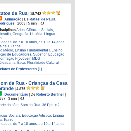
atos de Rua
| 18.742
|
Animação
|
De
Rafael de Paula
odrigues
| 2003
| 5 min
|
RJ
isciplinas
Artes
,
Ciências Sociais
,
ilosofia
,
Geografia
,
História
,
Língua
ia
 idades
,
de 7 a 10 anos
,
de 10 a 14 anos
,
a de 18 anos
no Médio
,
Ensino Fundamental I
,
Ensino
ção de Educadores
,
Superior
,
Educação
Formaçao ProJovem MDS
Cidadania
,
Ética
,
Pluralidade Cultural
Relatos de Professores (1)
om da Rua - Crianças da Casa
Grande
| 4.875
|
Documentário
|
De
Roberto Berliner
|
997
| 3 min
|
RJ
arte da série Som da Rua, 38 Eps. x 2'
ncias Sociais
,
Educação Artística
,
Língua
ia
,
Teatro
 idades
,
de 7 a 10 anos
,
de 10 a 14 anos
,