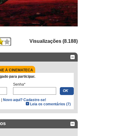
Visualizações (8.188)
NE À CINEMATECA
gado para participar.
Senha*
a
|
Novo aqui? Cadastre-se!
Leia os comentários (7)
dos