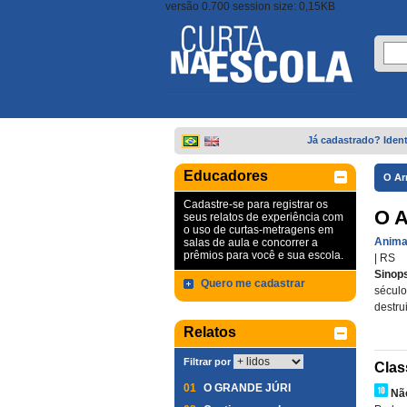
versão 0.700 session size: 0,15KB
Já cadastrado? Ident
Educadores
O Arr
Cadastre-se para registrar os
O A
seus relatos de experiência com
o uso de curtas-metragens em
Anim
salas de aula e concorrer a
prêmios para você e sua escola.
|
RS
Sinop
Quero me cadastrar
século
destru
Relatos
Filtrar por
Clas
01
O GRANDE JÚRI
Nã