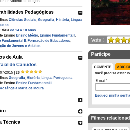
onter: violência e drogas.
cabilidades Pedagógicas
linas
Ciências Sociais
,
Geografia
,
História
,
Língua
guesa
Etária
de 14 a 18 anos
de Ensino
Ensino Médio
,
Ensino Fundamental I
,
 Fundamental II
,
Formação de Educadores
,
ção de Jovens e Adultos
Participe
os de Aula
raial de Canudos
COMENTE
ADICIO
/07/2015
| 26
Você precisa estar lo
linas
Geografia
,
História
,
Língua Portuguesa
E-mail*
de Ensino
Ensino Fundamental II
Rosângela Maria de Moura
Esqueci minha senh
s
iro
Filmes relaciona
a Técnica