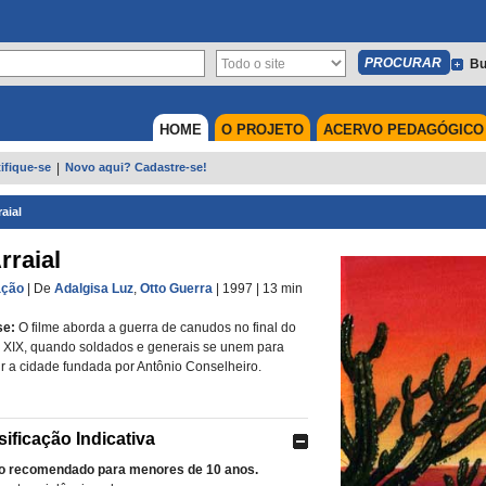
Bu
HOME
O PROJETO
ACERVO PEDAGÓGICO
ifique-se
|
Novo aqui? Cadastre-se!
aial
rraial
ação
| De
Adalgisa Luz
,
Otto Guerra
| 1997
| 13 min
se:
O filme aborda a guerra de canudos no final do
 XIX, quando soldados e generais se unem para
ir a cidade fundada por Antônio Conselheiro.
sificação Indicativa
o recomendado para menores de 10 anos.