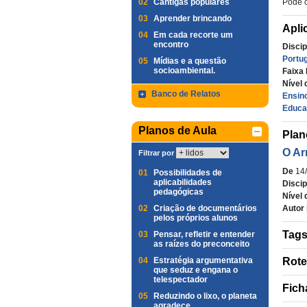
02
Cantigas populares
Pode c
03
Aprender brincando
Apli
04
Em cada recorte um
encontro
Discip
Portu
05
Mídias e a questão
socioambiental.
Faixa 
Nível 
Banco de Relatos
Ensino
Educa
Planos de Aula
Plan
O Ar
Filtrar por
De
14
01
Possibilidades de
aplicabilidades
Discip
pedagógicas
Nível 
02
Criação de documentários
Autor
pelos próprios alunos
Tag
03
Pensar, refletir e entender
as raízes do preconceito
04
Estratégia argumentativa
Rote
que seduz e engana o
telespectador
Fich
05
Reduzindo o lixo, o planeta
agradece