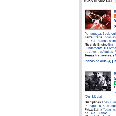
FAIXA ETÁRIA (118)
R
R
D
F
Portuguesa
,
Sociolog
Faixa Etária
Todas as
de 14 a 18 anos
,
acim
Nível de Ensino
Ensi
Fundamental II
,
Forma
de Jovens e Adultos
,
Temas transversais
Planos de Aula (4)
| 
S
1
P
(Dur. Média)
Disciplinas
Artes
,
Ciê
Portuguesa
,
Sociolog
Faixa Etária
Todas as
de 14 a 18 anos