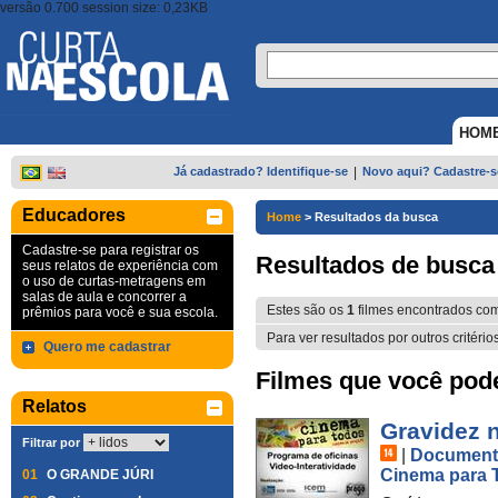
versão 0.700 session size: 0,23KB
HOM
Já cadastrado? Identifique-se
|
Novo aqui? Cadastre-s
Educadores
Home
>
Resultados da busca
Cadastre-se para registrar os
Resultados de busca
seus relatos de experiência com
o uso de curtas-metragens em
salas de aula e concorrer a
Estes são os
1
filmes encontrados co
prêmios para você e sua escola.
Para ver resultados por outros critério
Quero me cadastrar
Filmes que você pode 
Relatos
Gravidez 
Filtrar por
|
Document
Cinema para 
01
O GRANDE JÚRI