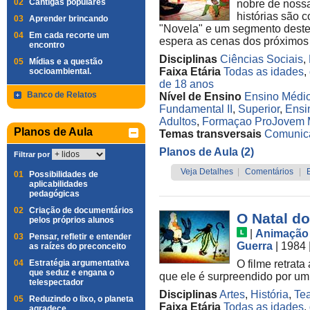
02
Cantigas populares
nobre de noss
histórias são 
03
Aprender brincando
"Novela" e um segmento deste 
04
Em cada recorte um
espera as cenas dos próximos .
encontro
Disciplinas
Ciências Sociais
,
05
Mídias e a questão
Faixa Etária
Todas as idades
,
socioambiental.
de 18 anos
Banco de Relatos
Nível de Ensino
Ensino Médi
Fundamental II
,
Superior
,
Ensi
Adultos
,
Formaçao ProJovem
Planos de Aula
Temas transversais
Comunic
Planos de Aula (2)
Filtrar por
Veja Detalhes
|
Comentários
|
01
Possibilidades de
aplicabilidades
pedagógicas
02
Criação de documentários
O Natal do
pelos próprios alunos
|
Animação
03
Pensar, refletir e entender
Guerra
| 1984
as raízes do preconceito
04
Estratégia argumentativa
O filme retrata 
que seduz e engana o
que ele é surpreendido por um
telespectador
Disciplinas
Artes
,
História
,
Tea
05
Reduzindo o lixo, o planeta
Faixa Etária
Todas as idades
,
agradece