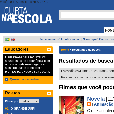
versão 0.700 session size: 0,23KB
HOM
Já cadastrado? Identifique-se
|
Novo aqui? Cadastre-s
Educadores
Home
>
Resultados da busca
Cadastre-se para registrar os
Resultados de busca
seus relatos de experiência com
o uso de curtas-metragens em
salas de aula e concorrer a
Estes são os
4
filmes encontrados co
prêmios para você e sua escola.
Para ver resultados por outros critério
Quero me cadastrar
Filmes que você pode 
Relatos
Novela
| 11
Filtrar por
|
Animação
01
O GRANDE JÚRI
O que acontece