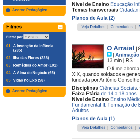
Nível de Ensino
Educação Infa
Temas transversais
Cidadani
Acervo Pedagógico
Planos de Aula (2)
Filmes
Veja Detalhes
|
Comentários
|
Filtrar por
01
A Invenção da Infância
O Arraial
| 
(285)
|
Animação
02
Ilha das Flores (238)
13 min
|
RS
03
Remédios do Amor (101)
O filme aborda
04
A Alma do Negócio (65)
XIX, quando soldados e genera
fundada por Antônio Conselhei
05
Vidas no Lixo (58)
Disciplinas
Ciências Sociais
,
Acervo Pedagógico
Faixa Etária
de 14 a 18 anos
Nível de Ensino
Ensino Médi
Fundamental II
,
Formação de 
Adultos
Planos de Aula (1)
Veja Detalhes
|
Comentários
|