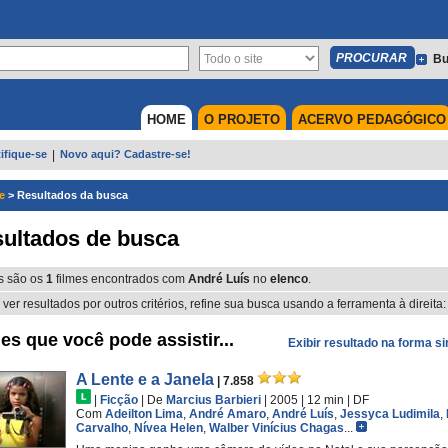
Bu
HOME
O PROJETO
ACERVO PEDAGÓGICO
ifique-se
|
Novo aqui? Cadastre-se!
e
>
Resultados da busca
ultados de busca
s são os
1
filmes encontrados com
André Luís
no
elenco
.
 ver resultados por outros critérios, refine sua busca usando a ferramenta à direita:
es que você pode assistir...
Exibir resultado na forma s
A Lente e a Janela
| 7.858
|
Ficção
|
De
Marcius Barbieri
| 2005
| 12 min
|
DF
Com
Adeilton Lima
,
André Amaro
,
André Luís
,
Jessyca Ludimila
,
Carvalho
,
Nívea Helen
,
Walber Vinícius Chagas
...