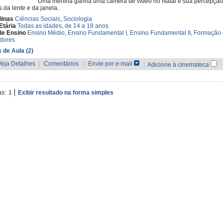
Uma menina ganha uma câmera de vídeo no Natal e sua percepçã
s da lente e da janela.
linas
Ciências Sociais
,
Sociologia
Etária
Todas as idades
,
de 14 a 18 anos
de Ensino
Ensino Médio
,
Ensino Fundamental I
,
Ensino Fundamental II
,
Formação 
dores
 de Aula (2)
Veja Detalhes
|
Comentários
|
Envie por e-mail
|
Adicione à cinemateca
as:
1
Exibir resultado na forma simples