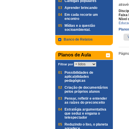
02
Cantigas populares
atravé
03
Aprender brincando
Discip
04
Em cada recorte um
Faixa 
encontro
Nível 
Educa
05
Mídias e a questão
Planos
socioambiental.
Banco de Relatos
Págin
Planos de Aula
Filtrar por
01
Possibilidades de
aplicabilidades
pedagógicas
02
Criação de documentários
pelos próprios alunos
03
Pensar, refletir e entender
as raízes do preconceito
04
Estratégia argumentativa
que seduz e engana o
telespectador
05
Reduzindo o lixo, o planeta
agradece