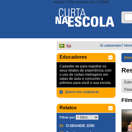
versão 0.700 session size: 0,23KB
Já cadastrado? Ident
Educadores
Hom
Cadastre-se para registrar os
Res
seus relatos de experiência com
o uso de curtas-metragens em
salas de aula e concorrer a
Este
prêmios para você e sua escola.
Para
Quero me cadastrar
Film
Relatos
Filtrar por
01
O GRANDE JÚRI