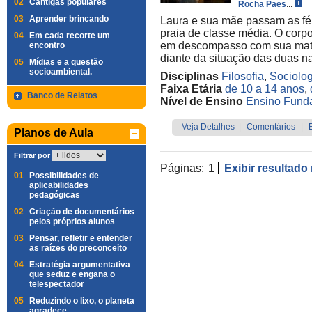
02
Cantigas populares
Rocha Paes
...
03
Aprender brincando
Laura e sua mãe passam as fér
praia de classe média. O corp
04
Em cada recorte um
em descompasso com sua matu
encontro
diante da situação das duas n
05
Mídias e a questão
socioambiental.
Disciplinas
Filosofia
,
Sociolog
Faixa Etária
de 10 a 14 anos
,
Banco de Relatos
Nível de Ensino
Ensino Funda
Veja Detalhes
|
Comentários
|
Planos de Aula
Filtrar por
Páginas:
1
Exibir resultado
01
Possibilidades de
aplicabilidades
pedagógicas
02
Criação de documentários
pelos próprios alunos
03
Pensar, refletir e entender
as raízes do preconceito
04
Estratégia argumentativa
que seduz e engana o
telespectador
05
Reduzindo o lixo, o planeta
agradece