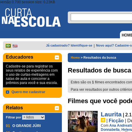
versão 0.700 session size: 0,23KB
HOM
Já cadastrado? Identifique-se
|
Novo aqui? Cadastre-s
Educadores
Home
>
Resultados da busca
Cadastre-se para registrar os
Resultados de busca
seus relatos de experiência com
o uso de curtas-metragens em
salas de aula e concorrer a
Estes são os
1
filmes encontrados co
prêmios para você e sua escola.
Para ver resultados por outros critério
Quero me cadastrar
Filmes que você pode 
Relatos
Laurita
| 2.
Filtrar por
|
Ficção
|
D
Com
Ana Andreatt
01
O GRANDE JÚRI
Donnabella
,
Helena