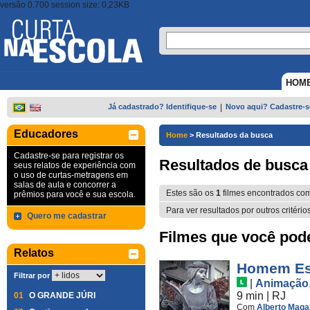
versão 0.700 session size: 0,23KB
HOM
Já cadastrado? Identifique-se
|
Novo aqui? Cadastre-s
Educadores
Home
>
Resultados da busca
Cadastre-se para registrar os
Resultados de busca
seus relatos de experiência com
o uso de curtas-metragens em
salas de aula e concorrer a
Estes são os
1
filmes encontrados co
prêmios para você e sua escola.
Para ver resultados por outros critério
Quero me cadastrar
Filmes que você pode 
Relatos
Homem Es
Filtrar por
|
Animação
9 min
|
RJ
01
O GRANDE JÚRI
Com
Alberto Maga