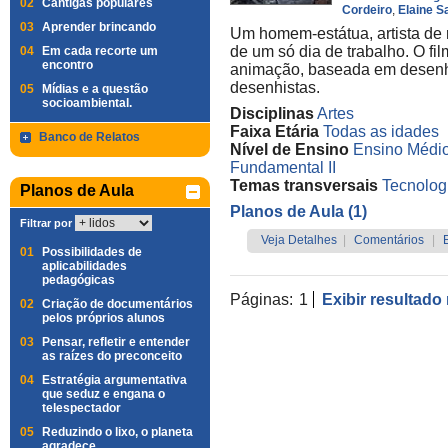
02
Cantigas populares
Cordeiro
,
Elaine S
03
Aprender brincando
Um homem-estátua, artista de 
de um só dia de trabalho. O f
04
Em cada recorte um
encontro
animação, baseada em desenho
desenhistas.
05
Mídias e a questão
socioambiental.
Disciplinas
Artes
Faixa Etária
Todas as idades
Banco de Relatos
Nível de Ensino
Ensino Médi
Fundamental II
Temas transversais
Tecnolog
Planos de Aula
Planos de Aula (1)
Filtrar por
Veja Detalhes
|
Comentários
|
01
Possibilidades de
aplicabilidades
pedagógicas
Páginas:
1
Exibir resultado
02
Criação de documentários
pelos próprios alunos
03
Pensar, refletir e entender
as raízes do preconceito
04
Estratégia argumentativa
que seduz e engana o
telespectador
05
Reduzindo o lixo, o planeta
agradece