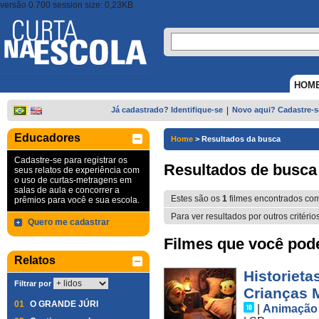
versão 0.700 session size: 0,23KB
HOM
Já cadastrado? Identifique-se
|
Novo aqui? Cadastre-s
Educadores
Home
>
Resultados da busca
Cadastre-se para registrar os
Resultados de busca
seus relatos de experiência com
o uso de curtas-metragens em
salas de aula e concorrer a
Estes são os
1
filmes encontrados co
prêmios para você e sua escola.
Para ver resultados por outros critério
Quero me cadastrar
Filmes que você pode 
Relatos
Historiet
Filtrar por
Crianças 
01
O GRANDE JÚRI
|
Animação