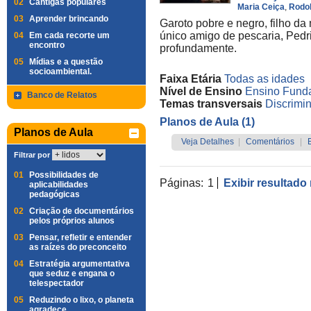
02
Cantigas populares
Maria Ceiça
,
Rodol
03
Aprender brincando
Garoto pobre e negro, filho da
único amigo de pescaria, Pedr
04
Em cada recorte um
encontro
profundamente.
05
Mídias e a questão
socioambiental.
Faixa Etária
Todas as idades
Nível de Ensino
Ensino Funda
Banco de Relatos
Temas transversais
Discrimin
Planos de Aula (1)
Planos de Aula
Veja Detalhes
|
Comentários
|
Filtrar por
01
Possibilidades de
Páginas:
1
Exibir resultado
aplicabilidades
pedagógicas
02
Criação de documentários
pelos próprios alunos
03
Pensar, refletir e entender
as raízes do preconceito
04
Estratégia argumentativa
que seduz e engana o
telespectador
05
Reduzindo o lixo, o planeta
agradece