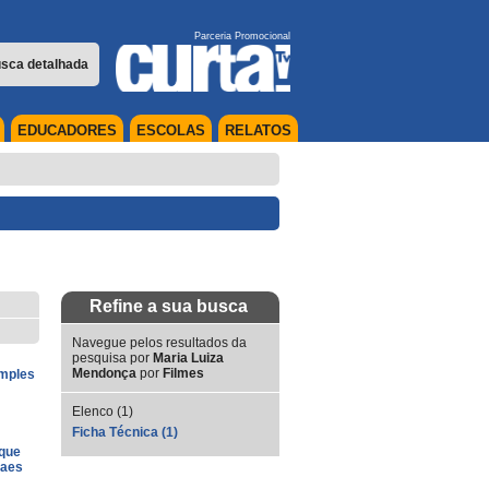
Parceria Promocional
sca detalhada
EDUCADORES
ESCOLAS
RELATOS
Refine a sua busca
Navegue pelos resultados da
pesquisa por
Maria Luiza
Mendonça
por
Filmes
imples
Elenco (1)
Ficha Técnica (1)
que
raes