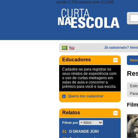
versão 0.700 session size: 0,23KB
Já cadastrado? Ident
Educadores
Hom
Cadastre-se para registrar os
Res
seus relatos de experiência com
o uso de curtas-metragens em
salas de aula e concorrer a
Este
prêmios para você e sua escola.
Para
Quero me cadastrar
Film
Relatos
Filtrar por
01
O GRANDE JÚRI