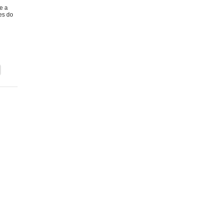
e a
es do