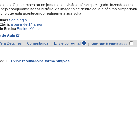
a do café, no almoço ou no jantar: a televisão está sempre ligada, fazendo com qu
a seja coadjuvante nessa história. As imagens de dentro da tela são mais important
uilo que está acontecendo realmente a sua volta.
linas
Sociologia
Etária
a partir de 14 anos
de Ensino
Ensino Médio
 de Aula (1)
Veja Detalhes
|
Comentários
|
Envie por e-mail
|
Adicione à cinemateca
as:
1
Exibir resultado na forma simples