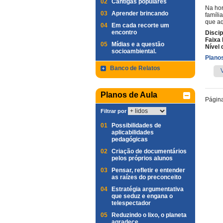
02
Cantigas populares
Na hor
03
Aprender brincando
famíli
que aq
04
Em cada recorte um
encontro
Discip
Faixa 
05
Mídias e a questão
Nível 
socioambiental.
Planos
Banco de Relatos
Planos de Aula
Págin
Filtrar por
01
Possibilidades de
aplicabilidades
pedagógicas
02
Criação de documentários
pelos próprios alunos
03
Pensar, refletir e entender
as raízes do preconceito
04
Estratégia argumentativa
que seduz e engana o
telespectador
05
Reduzindo o lixo, o planeta
agradece