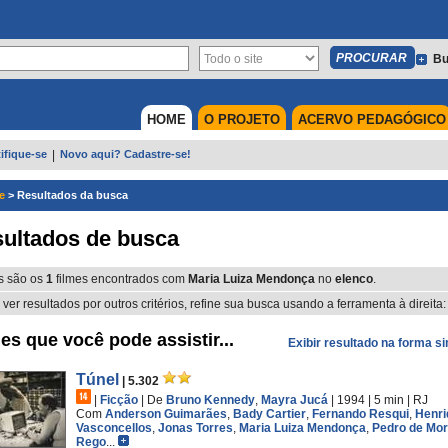
Bu
HOME
O PROJETO
ACERVO PEDAGÓGICO
ifique-se
|
Novo aqui? Cadastre-se!
e
>
Resultados da busca
ultados de busca
s são os
1
filmes encontrados com
Maria Luiza Mendonça
no
elenco
.
 ver resultados por outros critérios, refine sua busca usando a ferramenta à direita:
es que você pode assistir...
Exibir resultado na forma s
Túnel
| 5.302
|
Ficção
|
De
Bruno Kennedy
,
Mayra Jucá
| 1994
| 5 min
|
RJ
Com
Anderson Guimarães
,
Bady Cartier
,
Fernando Resqui
,
Henri
Vasconcellos
,
Jonas Torres
,
Maria Luiza Mendonça
,
Pedro de Mo
Rego
...