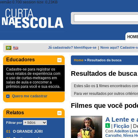
versão 0.700 session size: 0,23KB
HOM
Já cadastrado? Identifique-se
|
Novo aqui? Cadastre-s
Educadores
Home
>
Resultados da busca
Cadastre-se para registrar os
Resultados de busca
seus relatos de experiência com
o uso de curtas-metragens em
salas de aula e concorrer a
Estes são os
1
filmes encontrados co
prêmios para você e sua escola.
Para ver resultados por outros critério
Quero me cadastrar
Filmes que você pode 
Relatos
A Lente e 
Filtrar por
|
Ficção
|
D
Com
Adeilton Lim
01
O GRANDE JÚRI
Carvalho
,
Nívea H