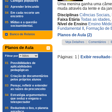
02
Cantigas populares
Uma menina ganha uma câmera
03
Aprender brincando
muda através da lente e da jan
04
Em cada recorte um
Disciplinas
Ciências Sociais
,
encontro
Faixa Etária
Todas as idades
,
05
Mídias e a questão
Nível de Ensino
Ensino Médi
socioambiental.
Fundamental II
,
Formação de 
Banco de Relatos
Planos de Aula (2)
Veja Detalhes
|
Comentários
|
Planos de Aula
Filtrar por
Páginas:
1
Exibir resultado
01
Possibilidades de
aplicabilidades
pedagógicas
02
Criação de documentários
pelos próprios alunos
03
Pensar, refletir e entender
as raízes do preconceito
04
Estratégia argumentativa
que seduz e engana o
telespectador
05
Reduzindo o lixo, o planeta
agradece