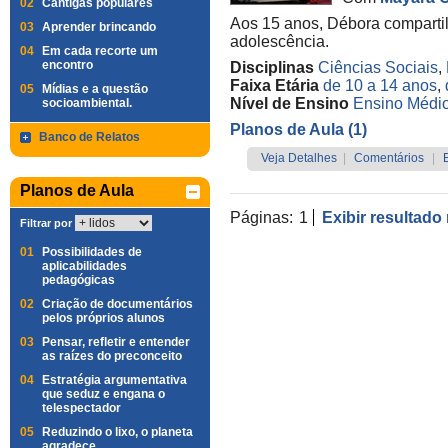
02
Cantigas populares
Aos 15 anos, Débora comparti
03
Aprender brincando
adolescência.
04
Em cada recorte um
encontro
Disciplinas
Ciências Sociais
,
Faixa Etária
de 10 a 14 anos
,
05
Mídias e a questão
Nível de Ensino
Ensino Médi
socioambiental.
Planos de Aula (1)
Banco de Relatos
Veja Detalhes
|
Comentários
|
Planos de Aula
Páginas:
1
Exibir resultado
Filtrar por
01
Possibilidades de
aplicabilidades
pedagógicas
02
Criação de documentários
pelos próprios alunos
03
Pensar, refletir e entender
as raízes do preconceito
04
Estratégia argumentativa
que seduz e engana o
telespectador
05
Reduzindo o lixo, o planeta
agradece