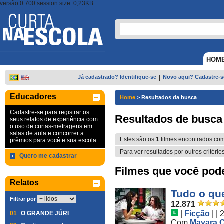
versão 0.700 session size: 0,23KB
HOM
Já cadastrado? Identifique-se
|
Novo aqui? Cadastre-s
Educadores
Home
>
Resultados da busca
Cadastre-se para registrar os
Resultados de busca
seus relatos de experiência com
o uso de curtas-metragens em
salas de aula e concorrer a
Estes são os
1
filmes encontrados co
prêmios para você e sua escola.
Para ver resultados por outros critério
Quero me cadastrar
Filmes que você pode 
Relatos
Tudo o que
Filtrar por
12.871
|
Ficção
|
| 
01
O GRANDE JÚRI
Com
Mayara C