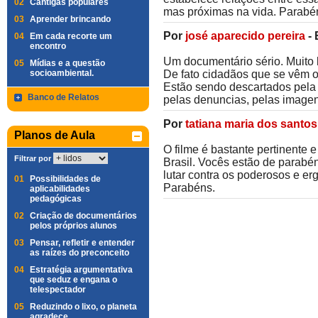
02
Cantigas populares
mas próximas na vida. Parabén
03
Aprender brincando
Por
josé aparecido pereira
-
04
Em cada recorte um
encontro
Um documentário sério. Muito 
05
Mídias e a questão
socioambiental.
De fato cidadãos que se vêm ob
Estão sendo descartados pela
Banco de Relatos
pelas denuncias, pelas imagen
Por
tatiana maria dos santos
Planos de Aula
O filme é bastante pertinente e
Filtrar por
Brasil. Vocês estão de parabé
lutar contra os poderosos e er
01
Possibilidades de
Parabéns.
aplicabilidades
pedagógicas
02
Criação de documentários
pelos próprios alunos
03
Pensar, refletir e entender
as raízes do preconceito
04
Estratégia argumentativa
que seduz e engana o
telespectador
05
Reduzindo o lixo, o planeta
agradece