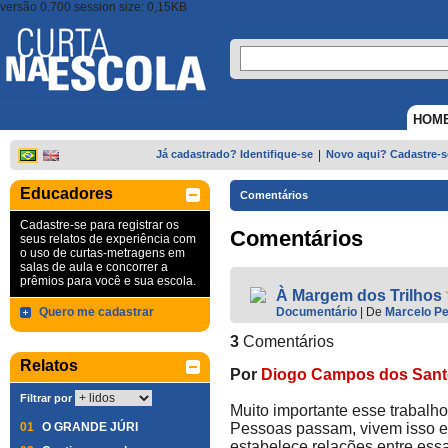
versão 0.700 session size: 0,15KB
HOM
Já cadastrado? Identifique-se
|
Novo aqui? Cadastre-s
Educadores
Comentários
Cadastre-se para registrar os
Comentários
seus relatos de experiência com
o uso de curtas-metragens em
salas de aula e concorrer a
prêmios para você e sua escola.
À Margem dos Trilhos
Quero me cadastrar
Documentário
|
De
Marcelo P
3
Comentários
Relatos
Por
Diogo Campos dos San
Filtrar por
Muito importante esse trabalho 
01
O GRANDE JÚRI
Pessoas passam, vivem isso em
estabelece relações entre essa