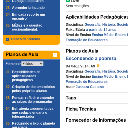
02
Cantigas populares
Livre
Sem restrições.
03
Aprender brincando
04
Em cada recorte um
Aplicabilidades Pedagógica
encontro
Disciplinas
Geografia
,
História
,
Sociol
05
Mídias e a questão
socioambiental.
Faixa Etária
a partir de 14 anos
Nível de Ensino
Ensino Médio
,
Ensino 
Banco de Relatos
Formação de Educadores
Planos de Aula
Planos de Aula
Escondendo a pobreza.
Filtrar por
De
04/11/2014
| 69
Disciplinas
Geografia
,
História
,
Sociol
01
Possibilidades de
aplicabilidades
Nível de Ensino
Ensino Médio
,
Ensino 
pedagógicas
Formação de Educadores
02
Criação de documentários
Autor
Jussara Caetano
pelos próprios alunos
Tags
03
Pensar, refletir e entender
as raízes do preconceito
04
Estratégia argumentativa
Ficha Técnica
que seduz e engana o
telespectador
Fornecedor de Informações
05
Reduzindo o lixo, o planeta
agradece