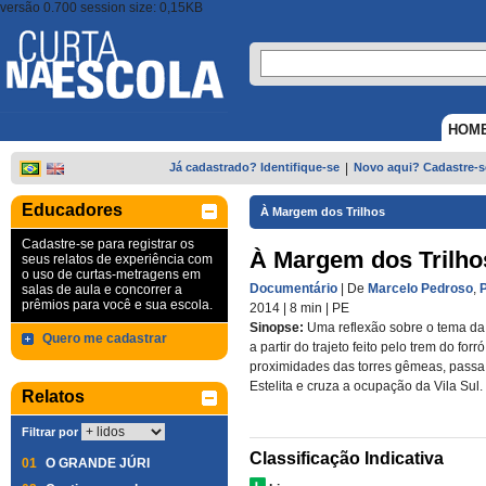
versão 0.700 session size: 0,15KB
HOM
Já cadastrado? Identifique-se
|
Novo aqui? Cadastre-s
Educadores
À Margem dos Trilhos
Cadastre-se para registrar os
À Margem dos Trilho
seus relatos de experiência com
o uso de curtas-metragens em
Documentário
| De
Marcelo Pedroso
,
salas de aula e concorrer a
prêmios para você e sua escola.
2014
| 8 min
|
PE
Sinopse:
Uma reflexão sobre o tema da 
Quero me cadastrar
a partir do trajeto feito pelo trem do forr
proximidades das torres gêmeas, passa 
Estelita e cruza a ocupação da Vila Sul.
Relatos
Filtrar por
Classificação Indicativa
01
O GRANDE JÚRI