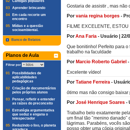
02
Cantigas populares
Gostaria de assistir , mas não 
03
Aprender brincando
04
Em cada recorte um
Por
vania regina borges
-
Pr
encontro
05
Mídias e a questão
FILME EXCELENTE, ESTOU
socioambiental.
Por
Ana Faria
-
Usuário
|
22/
Banco de Relatos
Que bonitinho! Perfeito para o 
trabalho na faculdade
Planos de Aula
Por
Marcio Roberto Gabriel
Filtrar por
Excelente vídeo!
01
Possibilidades de
aplicabilidades
pedagógicas
Por
Tatiane Ferreira
-
Usuári
02
Criação de documentários
ótimo mas não consigo baixar p
pelos próprios alunos
03
Pensar, refletir e entender
Por
José Henrique Soares
-
as raízes do preconceito
04
Estratégia argumentativa
Trabalho belo exatamente pela 
que seduz e engana o
um final tão "menino danado"
telespectador
lágrimas. Parabéns, vocês sã
05
Reduzindo o lixo, o planeta
posso obter uma cópia origina
agradece