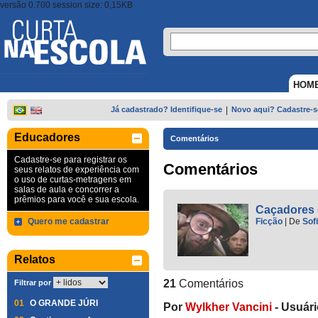
versão 0.700 session size: 0,15KB
HOM
Já cadastrado? Identifique-se
|
Novo aqui? Cadastre-s
Educadores
Comentários
Cadastre-se para registrar os
Comentários
seus relatos de experiência com
o uso de curtas-metragens em
salas de aula e concorrer a
prêmios para você e sua escola.
Caçadores 
Quero me cadastrar
Ficção
|
De
Sof
Relatos
21
Comentários
Filtrar por
01
O GRANDE JÚRI
Por
Wylkher Vancini
-
Usuári