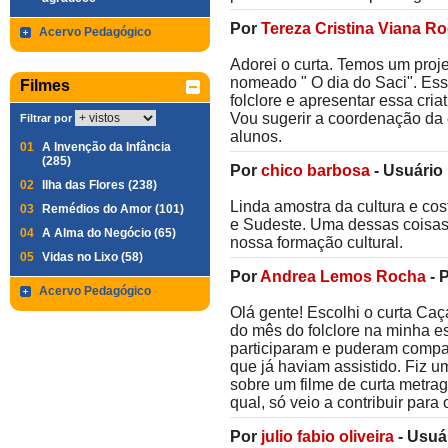
Por
Tereza Cristina Viana R
Acervo Pedagógico
Adorei o curta. Temos um proje
nomeado " O dia do Saci". Esse
Filmes
folclore e apresentar essa cria
Vou sugerir a coordenação da 
Filtrar por
alunos.
01
A Invenção da Infância
(285)
Por
chico barbosa
-
Usuário
02
Ilha das Flores (238)
Linda amostra da cultura e cost
03
Remédios do Amor (101)
e Sudeste. Uma dessas coisas
04
A Alma do Negócio (65)
nossa formação cultural.
05
Vidas no Lixo (58)
Por
Andrea Lemos Rocha
-
P
Acervo Pedagógico
Olá gente! Escolhi o curta Caç
do mês do folclore na minha es
participaram e puderam compar
que já haviam assistido. Fiz 
sobre um filme de curta metra
qual, só veio a contribuir par
Por
julio fabio oliveira
-
Usuá