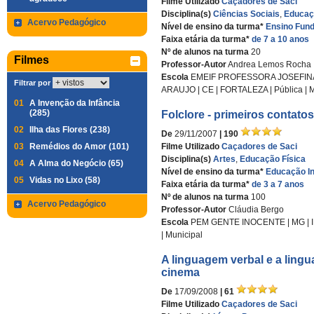
Filme Utilizado
Caçadores de Saci
Disciplina(s)
Ciências Sociais
,
Educaçã
Acervo Pedagógico
Nível de ensino da turma*
Ensino Fund
Faixa etária da turma*
de 7 a 10 anos
Nº de alunos na turma
20
Filmes
Professor-Autor
Andrea Lemos Rocha
Escola
EMEIF PROFESSORA JOSEFIN
Filtrar por
ARAUJO | CE | FORTALEZA | Pública | M
01
A Invenção da Infância
(285)
Folclore - primeiros contatos
02
Ilha das Flores (238)
De
29/11/2007
| 190
03
Remédios do Amor (101)
Filme Utilizado
Caçadores de Saci
Disciplina(s)
Artes
,
Educação Física
04
A Alma do Negócio (65)
Nível de ensino da turma*
Educação In
05
Vidas no Lixo (58)
Faixa etária da turma*
de 3 a 7 anos
Nº de alunos na turma
100
Acervo Pedagógico
Professor-Autor
Cláudia Bergo
Escola
PEM GENTE INOCENTE | MG | I
| Municipal
A linguagem verbal e a ling
cinema
De
17/09/2008
| 61
Filme Utilizado
Caçadores de Saci