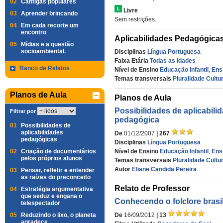
02
Cantigas populares
Livre
03
Aprender brincando
Sem restrições.
04
Em cada recorte um
encontro
Aplicabilidades Pedagógica
05
Mídias e a questão
socioambiental.
Disciplinas
Língua Portuguesa
Faixa Etária
Todas as idades
Banco de Relatos
Nível de Ensino
Educação Infantil
,
Ens
Temas transversais
Pluralidade Cultur
Planos de Aula
Planos de Aula
Possibilidades de aplicabili
Filtrar por
pedagógica
01
Possibilidades de
aplicabilidades
De
01/12/2007
| 267
pedagógicas
Disciplinas
Língua Portuguesa
02
Criação de documentários
Nível de Ensino
Educação Infantil
,
Ens
pelos próprios alunos
Temas transversais
Pluralidade Cultur
Autor
Eliane Candida Pereira
03
Pensar, refletir e entender
as raízes do preconceito
Relato de Professor
04
Estratégia argumentativa
que seduz e engana o
Conhecendo o folclore brasil
telespectador
05
Reduzindo o lixo, o planeta
De
16/09/2012
| 13
agradece