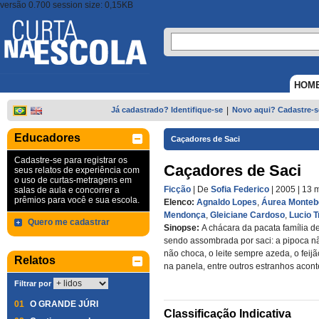
versão 0.700 session size: 0,15KB
HOM
Já cadastrado? Identifique-se
|
Novo aqui? Cadastre-s
Educadores
Caçadores de Saci
Cadastre-se para registrar os
Caçadores de Saci
seus relatos de experiência com
o uso de curtas-metragens em
Ficção
| De
Sofia Federico
| 2005
| 13 
salas de aula e concorrer a
prêmios para você e sua escola.
Elenco:
Agnaldo Lopes
,
Áurea Monteb
Mendonça
,
Gleiciane Cardoso
,
Lucio T
Quero me cadastrar
Sinopse:
A chácara da pacata família d
sendo assombrada por saci: a pipoca nã
não choca, o leite sempre azeda, o feij
Relatos
na panela, entre outros estranhos acon
Filtrar por
01
O GRANDE JÚRI
Classificação Indicativa