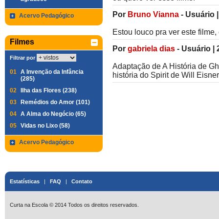
Por
Bruno Vianna
-
Usuário
Acervo Pedagógico
Estou louco pra ver este filme
Filmes
Por
gabriela dias
-
Usuário
|
Filtrar por
Adaptação de A História de G
01
A Invenção da Infância
história do Spirit de Will Eisner
(285)
02
Ilha das Flores (238)
03
Remédios do Amor (101)
04
A Alma do Negócio (65)
05
Vidas no Lixo (58)
Acervo Pedagógico
Estatísticas
|
FAQ
|
Contato
Curta na Escola © 2014 Todos os direitos reservados.