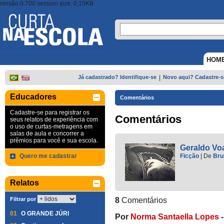
versão 0.700 session size: 0,15KB
HOM
Já cadastrado? Identifique-se
|
Novo aqui? Cadastre-s
Educadores
Comentários
Cadastre-se para registrar os
Comentários
seus relatos de experiência com
o uso de curtas-metragens em
salas de aula e concorrer a
prêmios para você e sua escola.
Geraldo Vo
Quero me cadastrar
Ficção
|
De
Bru
Relatos
Filtrar por
8
Comentários
01
O GRANDE JÚRI
Por
Norma Santaella Lopes