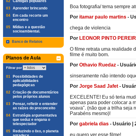
02
Cantigas populares
Boa fotografia/ tema sempre a
03
Aprender brincando
04
Em cada recorte um
Por
itamar paulo martins
-
Us
encontro
05
Mídias e a questão
chega de violencia
socioambiental.
Por
LEONOR PINTO PEREI
Banco de Relatos
O filme retrata uma realidade 
filme é muito bom.
Planos de Aula
Por
Othavio Ruedaz
-
Usuári
Filtrar por
sinseramente não intendo oque
01
Possibilidades de
aplicabilidades
pedagógicas
Por
Jorge Saad Jafet
-
Usuár
02
Criação de documentários
pelos próprios alunos
EXCELENTE! Eu só teria muda
apenas para poder colocar a 
03
Pensar, refletir e entender
voava". (não que a trilha seja 
as raízes do preconceito
Parabéns mesmo)!
04
Estratégia argumentativa
que seduz e engana o
Por
gabriela dias
-
Usuário
|
telespectador
05
Reduzindo o lixo, o planeta
eu quero ver esse filme!
agradece