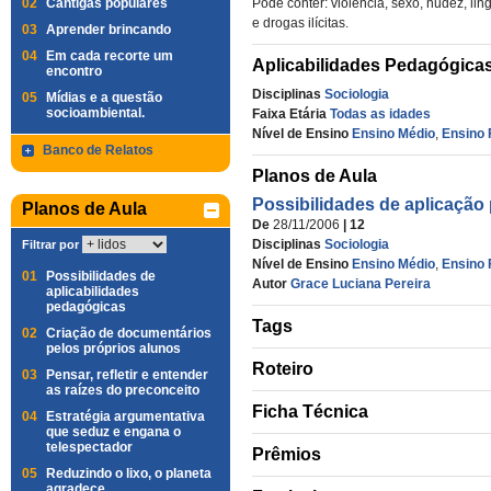
02
Cantigas populares
Pode conter: violência, sexo, nudez, li
e drogas ilícitas.
03
Aprender brincando
04
Em cada recorte um
Aplicabilidades Pedagógica
encontro
Disciplinas
Sociologia
05
Mídias e a questão
socioambiental.
Faixa Etária
Todas as idades
Nível de Ensino
Ensino Médio
,
Ensino 
Banco de Relatos
Planos de Aula
Possibilidades de aplicação
Planos de Aula
De
28/11/2006
| 12
Disciplinas
Sociologia
Filtrar por
Nível de Ensino
Ensino Médio
,
Ensino 
01
Possibilidades de
Autor
Grace Luciana Pereira
aplicabilidades
pedagógicas
Tags
02
Criação de documentários
pelos próprios alunos
Roteiro
03
Pensar, refletir e entender
as raízes do preconceito
Ficha Técnica
04
Estratégia argumentativa
que seduz e engana o
telespectador
Prêmios
05
Reduzindo o lixo, o planeta
agradece