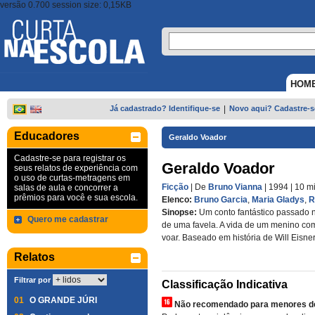
versão 0.700 session size: 0,15KB
HOM
Já cadastrado? Identifique-se
|
Novo aqui? Cadastre-s
Educadores
Geraldo Voador
Cadastre-se para registrar os
Geraldo Voador
seus relatos de experiência com
o uso de curtas-metragens em
Ficção
| De
Bruno Vianna
| 1994
| 10 m
salas de aula e concorrer a
prêmios para você e sua escola.
Elenco:
Bruno Garcia
,
Maria Gladys
,
R
Sinopse:
Um conto fantástico passado n
Quero me cadastrar
de uma favela. A vida de um menino co
voar. Baseado em história de Will Eisne
Relatos
Filtrar por
Classificação Indicativa
01
O GRANDE JÚRI
Não recomendado para menores de