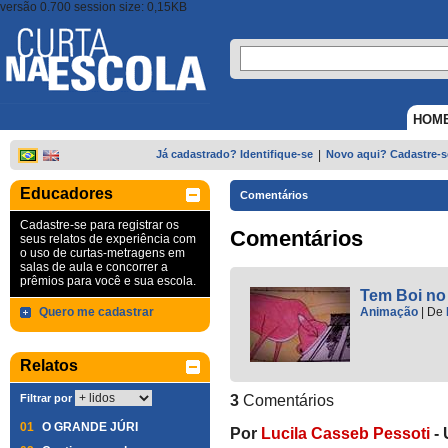
versão 0.700 session size: 0,15KB
HOM
Já cadastrado? Identifique-se
|
Novo aqui? Cadastre-s
Educadores
Comentários
Cadastre-se para registrar os
Comentários
seus relatos de experiência com
o uso de curtas-metragens em
salas de aula e concorrer a
prêmios para você e sua escola.
Tem Boi no 
Quero me cadastrar
Animação
|
De
Relatos
Filtrar por
3
Comentários
01
O GRANDE JÚRI
Por
Lucila Casseb Pessoti
-