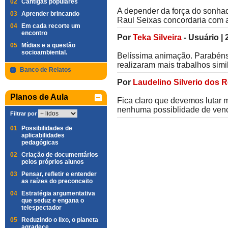
02
Cantigas populares
A depender da força do sonhad
03
Aprender brincando
Raul Seixas concordaria com a
04
Em cada recorte um
encontro
Por
Teka Silveira
-
Usuário
|
05
Mídias e a questão
socioambiental.
Belíssima animação. Parabéns 
realizaram mais trabalhos simi
Banco de Relatos
Por
Laudelino Silverio dos R
Planos de Aula
Fica claro que devemos luta
nenhuma possiblidade de venc
Filtrar por
01
Possibilidades de
aplicabilidades
pedagógicas
02
Criação de documentários
pelos próprios alunos
03
Pensar, refletir e entender
as raízes do preconceito
04
Estratégia argumentativa
que seduz e engana o
telespectador
05
Reduzindo o lixo, o planeta
agradece