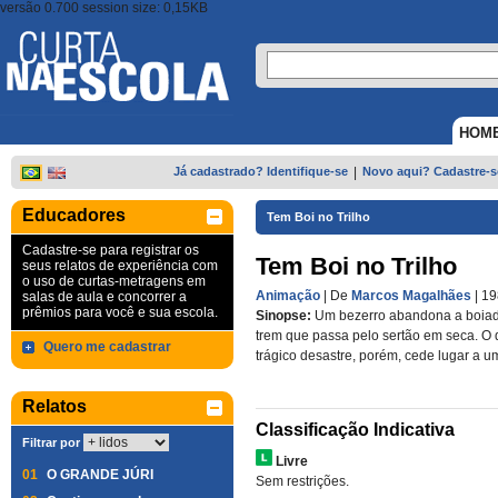
versão 0.700 session size: 0,15KB
HOM
Já cadastrado? Identifique-se
|
Novo aqui? Cadastre-s
Educadores
Tem Boi no Trilho
Cadastre-se para registrar os
Tem Boi no Trilho
seus relatos de experiência com
o uso de curtas-metragens em
Animação
| De
Marcos Magalhães
| 1
salas de aula e concorrer a
prêmios para você e sua escola.
Sinopse:
Um bezerro abandona a boiada
trem que passa pelo sertão em seca. O
Quero me cadastrar
trágico desastre, porém, cede lugar a um
Relatos
Classificação Indicativa
Filtrar por
Livre
01
O GRANDE JÚRI
Sem restrições.