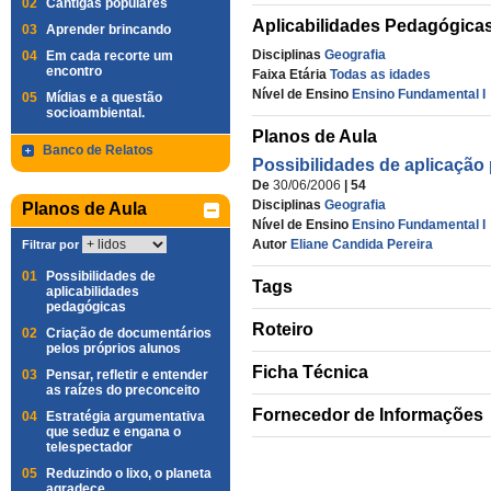
02
Cantigas populares
Aplicabilidades Pedagógica
03
Aprender brincando
Disciplinas
Geografia
04
Em cada recorte um
encontro
Faixa Etária
Todas as idades
Nível de Ensino
Ensino Fundamental I
05
Mídias e a questão
socioambiental.
Planos de Aula
Banco de Relatos
Possibilidades de aplicação
De
30/06/2006
| 54
Disciplinas
Geografia
Planos de Aula
Nível de Ensino
Ensino Fundamental I
Autor
Eliane Candida Pereira
Filtrar por
01
Possibilidades de
Tags
aplicabilidades
pedagógicas
Roteiro
02
Criação de documentários
pelos próprios alunos
Ficha Técnica
03
Pensar, refletir e entender
as raízes do preconceito
Fornecedor de Informações
04
Estratégia argumentativa
que seduz e engana o
telespectador
05
Reduzindo o lixo, o planeta
agradece