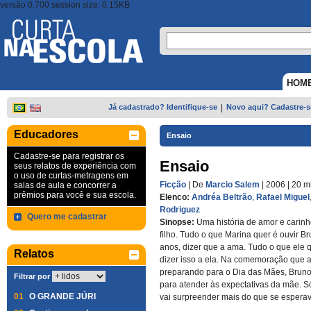
versão 0.700 session size: 0,15KB
HOM
Já cadastrado? Identifique-se
|
Novo aqui? Cadastre-s
Educadores
Ensaio
Cadastre-se para registrar os
Ensaio
seus relatos de experiência com
o uso de curtas-metragens em
Ficção
| De
Marcio Salem
| 2006
| 20 m
salas de aula e concorrer a
prêmios para você e sua escola.
Elenco:
Andréa Beltrão
,
Rafael Miguel
Rodriguez
Quero me cadastrar
Sinopse:
Uma história de amor e carin
filho. Tudo o que Marina quer é ouvir Br
anos, dizer que a ama. Tudo o que ele 
Relatos
dizer isso a ela. Na comemoração que a
preparando para o Dia das Mães, Bruno 
Filtrar por
para atender às expectativas da mãe. S
01
O GRANDE JÚRI
vai surpreender mais do que se esperav