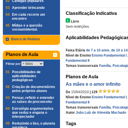
02
Cantigas populares
03
Aprender brincando
Classificação Indicativa
04
Em cada recorte um
encontro
Livre
05
Mídias e a questão
Sem restrições.
socioambiental.
Aplicabilidades Pedagógica
Banco de Relatos
Faixa Etária
de 7 a 10 anos
,
de 10 a 1
Planos de Aula
Nível de Ensino
Ensino Fundamental I
Fundamental II
Filtrar por
Temas transversais
Família
,
Psicologi
01
Possibilidades de
aplicabilidades
Planos de Aula
pedagógicas
As mães e o amor infinito
02
Criação de documentários
pelos próprios alunos
De
15/04/2010
| 129
Nível de Ensino
Ensino Fundamental I
03
Pensar, refletir e entender
as raízes do preconceito
Fundamental II
Temas transversais
Família
,
Psicologi
04
Estratégia argumentativa
que seduz e engana o
Autor
João Luíz de Almeida Machado
telespectador
Tags
05
Reduzindo o lixo, o planeta
agradece