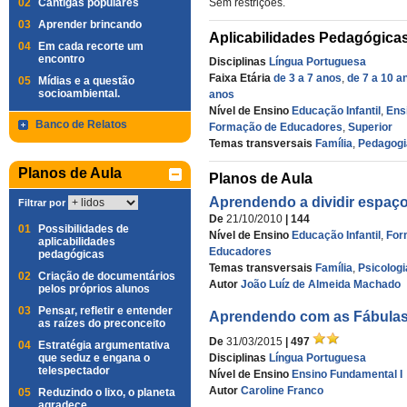
02
Cantigas populares
Sem restrições.
03
Aprender brincando
Aplicabilidades Pedagógica
04
Em cada recorte um
encontro
Disciplinas
Língua Portuguesa
Faixa Etária
de 3 a 7 anos
,
de 7 a 10 a
05
Mídias e a questão
socioambiental.
anos
Nível de Ensino
Educação Infantil
,
Ens
Banco de Relatos
Formação de Educadores
,
Superior
Temas transversais
Família
,
Pedagogi
Planos de Aula
Planos de Aula
Aprendendo a dividir espaço.
Filtrar por
De
21/10/2010
| 144
01
Possibilidades de
Nível de Ensino
Educação Infantil
,
For
aplicabilidades
Educadores
pedagógicas
Temas transversais
Família
,
Psicologi
02
Criação de documentários
Autor
João Luíz de Almeida Machado
pelos próprios alunos
03
Pensar, refletir e entender
Aprendendo com as Fábula
as raízes do preconceito
De
31/03/2015
| 497
04
Estratégia argumentativa
que seduz e engana o
Disciplinas
Língua Portuguesa
telespectador
Nível de Ensino
Ensino Fundamental I
Autor
Caroline Franco
05
Reduzindo o lixo, o planeta
agradece