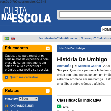
versão 0.700 session size: 0,15KB
HOM
Já cadastrado? Identifique-se
|
Novo aqui? Cadastre-s
Educadores
História De Umbigo
Cadastre-se para registrar os
História De Umbigo
seus relatos de experiência com
o uso de curtas-metragens em
Animação
| De
Michelle Gabriel
| 2009
salas de aula e concorrer a
prêmios para você e sua escola.
Sinopse:
Quando a pequena Milu desco
dividir seu reino particular com um irmã
Quero me cadastrar
estranho acontece em sua barriga. Hist
uma fábula sobre ciúmes e afeição.
Relatos
Filtrar por
Classificação Indicativa
01
O GRANDE JÚRI
Livre