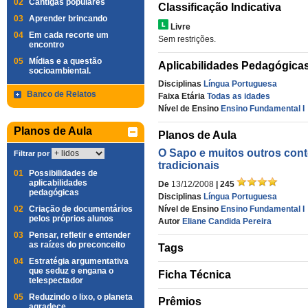
02
Cantigas populares
Classificação Indicativa
03
Aprender brincando
Livre
04
Em cada recorte um
Sem restrições.
encontro
05
Mídias e a questão
Aplicabilidades Pedagógica
socioambiental.
Disciplinas
Língua Portuguesa
Banco de Relatos
Faixa Etária
Todas as idades
Nível de Ensino
Ensino Fundamental I
Planos de Aula
Planos de Aula
O Sapo e muitos outros con
Filtrar por
tradicionais
01
Possibilidades de
aplicabilidades
De
13/12/2008
| 245
pedagógicas
Disciplinas
Língua Portuguesa
02
Criação de documentários
Nível de Ensino
Ensino Fundamental I
pelos próprios alunos
Autor
Eliane Candida Pereira
03
Pensar, refletir e entender
as raízes do preconceito
Tags
04
Estratégia argumentativa
que seduz e engana o
Ficha Técnica
telespectador
05
Reduzindo o lixo, o planeta
Prêmios
agradece