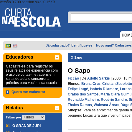
versão 0.700 session size: 0,15KB
HOM
Já cadastrado? Identifique-se
|
Novo aqui? Cadastre-s
Educadores
O Sapo
Cadastre-se para registrar os
O Sapo
seus relatos de experiência com
o uso de curtas-metragens em
Ficção
| De
Adolfo Sarkis
| 2006
| 18 m
salas de aula e concorrer a
prêmios para você e sua escola.
Elenco:
Bruna Cruz
,
Cristian Zucolotto
Felipe Latgé
,
Isabela D lamare
,
Loren
Quero me cadastrar
Cralos dos Santos
,
Maria Clara Guim
,
Reynaldo Malheiro
,
Rogério Sandro
,
Si
Thales Ramos
,
Walesca Áreas
,
Yago 
Relatos
Sinopse:
Para se aproximar da garota 
pequeno Lucas terá que viver um papel 
Filtrar por
01
O GRANDE JÚRI