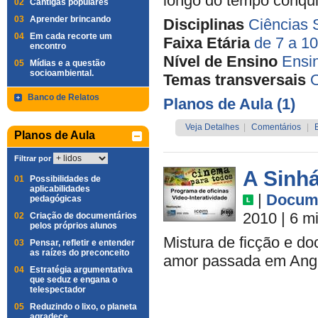
longo do tempo conqui
02
Cantigas populares
03
Aprender brincando
Disciplinas
Ciências 
04
Em cada recorte um
Faixa Etária
de 7 a 1
encontro
Nível de Ensino
Ensi
05
Mídias e a questão
socioambiental.
Temas transversais
O
Banco de Relatos
Planos de Aula (1)
Veja Detalhes
|
Comentários
|
Planos de Aula
Filtrar por
A Sinhá
01
Possibilidades de
aplicabilidades
|
Docume
pedagógicas
2010
| 6 m
02
Criação de documentários
pelos próprios alunos
Mistura de ficção e do
03
Pensar, refletir e entender
as raízes do preconceito
amor passada em Ang
04
Estratégia argumentativa
que seduz e engana o
telespectador
05
Reduzindo o lixo, o planeta
agradece