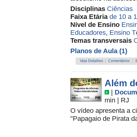
Disciplinas
Ciências
Faixa Etária
de 10 a 
Nível de Ensino
Ensi
Educadores
,
Ensino T
Temas transversais
O
Planos de Aula (1)
Veja Detalhes
|
Comentários
|
Além d
|
Docume
min
|
RJ
O vídeo apresenta a c
"Papagaio de Pirata da 