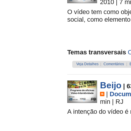
2010
| 7 m
O vídeo tem como objet
social, como elemento
Temas transversais
O
Veja Detalhes
|
Comentários
|
Beijo
| 
|
Docume
min
|
RJ
A intenção do vídeo é 