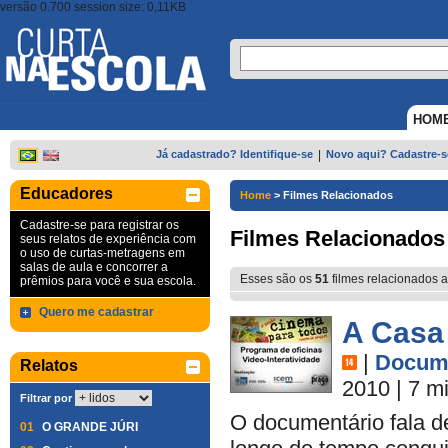
versão 0.700 session size: 0,11KB
HOM
Já cadastrado? Identifique-se
|
Novo aqui? Cadastre-s
Educadores
Home
>
Filmes Relacionados
Cadastre-se para registrar os
Filmes Relacionados
seus relatos de experiência com
o uso de curtas-metragens em
salas de aula e concorrer a
Esses são os
51
filmes relacionados a
prêmios para você e sua escola.
Quero me cadastrar
A Casa
|
Docume
Relatos
2010
| 7 m
Filtrar por
O documentário fala 
01
O GRANDE JÚRI