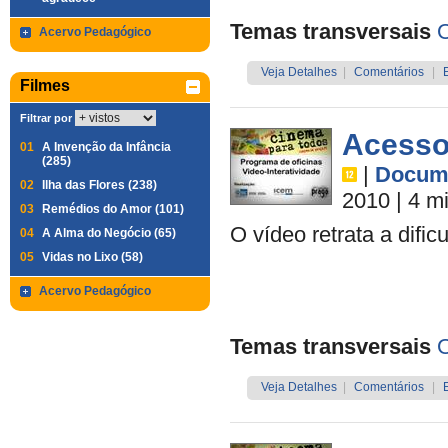
Temas transversais
O
Acervo Pedagógico
Veja Detalhes
|
Comentários
|
Filmes
Filtrar por
Acesso
01
A Invenção da Infância
(285)
|
Docume
02
Ilha das Flores (238)
2010
| 4 m
03
Remédios do Amor (101)
O vídeo retrata a dif
04
A Alma do Negócio (65)
05
Vidas no Lixo (58)
Acervo Pedagógico
Temas transversais
O
Veja Detalhes
|
Comentários
|