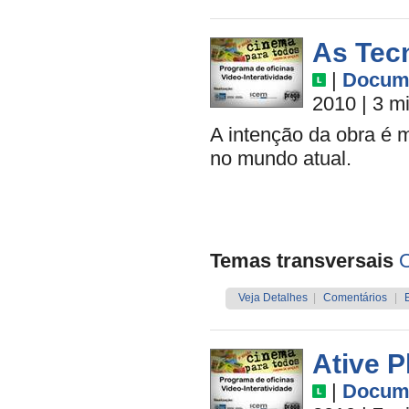
As Tec
|
Docume
2010
| 3 m
A intenção da obra é m
no mundo atual.
Temas transversais
O
Veja Detalhes
|
Comentários
|
Ative P
|
Docume