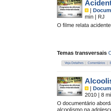
Acident
|
Docume
min
|
RJ
O filme relata acident
Temas transversais
O
Veja Detalhes
|
Comentários
|
Alcool
|
Docume
2010
| 8 m
O documentário abord
alcoolismo na adolesc