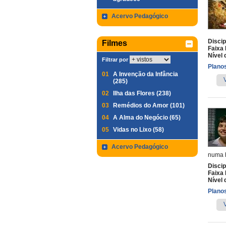
Acervo Pedagógico
Discip
Filmes
Faixa 
Nível 
Filtrar por
Planos
01
A Invenção da Infância
(285)
02
Ilha das Flores (238)
03
Remédios do Amor (101)
04
A Alma do Negócio (65)
05
Vidas no Lixo (58)
Acervo Pedagógico
numa h
Discip
Faixa 
Nível 
Planos