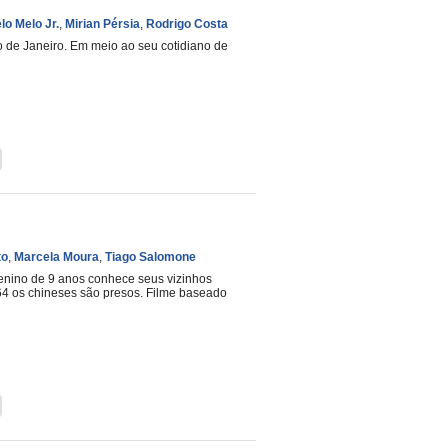
lo Melo Jr.
,
Mirian Pérsia
,
Rodrigo Costa
o de Janeiro. Em meio ao seu cotidiano de
to
,
Marcela Moura
,
Tiago Salomone
enino de 9 anos conhece seus vizinhos
964 os chineses são presos. Filme baseado