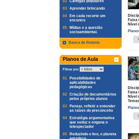
02
Cantigas populares
03
Aprender brincando
Discip
04
Em cada recorte um
Faixa 
encontro
Nível 
05
Mídias e a questão
Planos
socioambiental.
Banco de Relatos
Planos de Aula
Filtrar por
01
Possibilidades de
aplicabilidades
pedagógicas
Discip
Faixa 
02
Criação de documentários
Nível 
pelos próprios alunos
Temas
03
Pensar, refletir e entender
Planos
as raízes do preconceito
04
Estratégia argumentativa
que seduz e engana o
telespectador
05
Reduzindo o lixo, o planeta
agradece