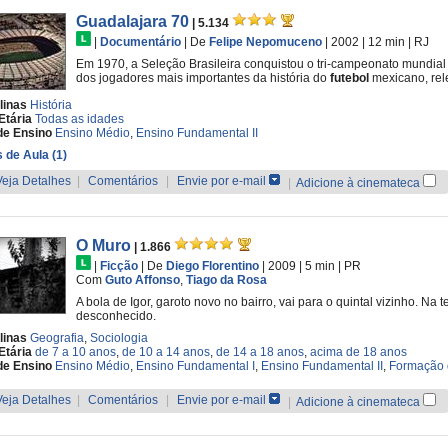
Guadalajara 70
| 5.134
|
Documentário
|
De
Felipe Nepomuceno
| 2002
| 12 min
|
RJ
Em 1970, a Seleção Brasileira conquistou o tri-campeonato mundial
dos jogadores mais importantes da história do
futebol
mexicano, rel
linas
História
Etária
Todas as idades
de Ensino
Ensino Médio
,
Ensino Fundamental II
 de Aula (1)
Veja Detalhes
|
Comentários
|
Envie por e-mail
|
Adicione à cinemateca
O Muro
| 1.866
|
Ficção
|
De
Diego Florentino
| 2009
| 5 min
|
PR
Com
Guto Affonso
,
Tiago da Rosa
A bola de Igor, garoto novo no bairro, vai para o quintal vizinho. Na
desconhecido.
linas
Geografia
,
Sociologia
Etária
de 7 a 10 anos
,
de 10 a 14 anos
,
de 14 a 18 anos
,
acima de 18 anos
de Ensino
Ensino Médio
,
Ensino Fundamental I
,
Ensino Fundamental II
,
Formação 
Veja Detalhes
|
Comentários
|
Envie por e-mail
|
Adicione à cinemateca