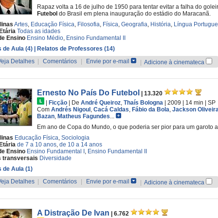
Rapaz volta a 16 de julho de 1950 para tentar evitar a falha do gol
Futebol
do Brasil em plena inauguração do estádio do Maracanã.
linas
Artes
,
Educação Física
,
Filosofia
,
Física
,
Geografia
,
História
,
Língua Portugu
Etária
Todas as idades
de Ensino
Ensino Médio
,
Ensino Fundamental II
 de Aula (4)
| Relatos de Professores (14)
Veja Detalhes
|
Comentários
|
Envie por e-mail
|
Adicione à cinemateca
Ernesto No País Do Futebol
| 13.320
|
Ficção
|
De
André Queiroz
,
Thaís Bologna
| 2009
| 14 min
|
SP
Com
Andrés Nigoul
,
Cacá Caldas
,
Fábio da Bola
,
Jackson Oliveir
Bazan
,
Matheus Fagundes
...
Em ano de Copa do Mundo, o que poderia ser pior para um garoto a
linas
Educação Física
,
Sociologia
Etária
de 7 a 10 anos
,
de 10 a 14 anos
de Ensino
Ensino Fundamental I
,
Ensino Fundamental II
 transversais
Diversidade
 de Aula (1)
Veja Detalhes
|
Comentários
|
Envie por e-mail
|
Adicione à cinemateca
A Distração De Ivan
| 6.762