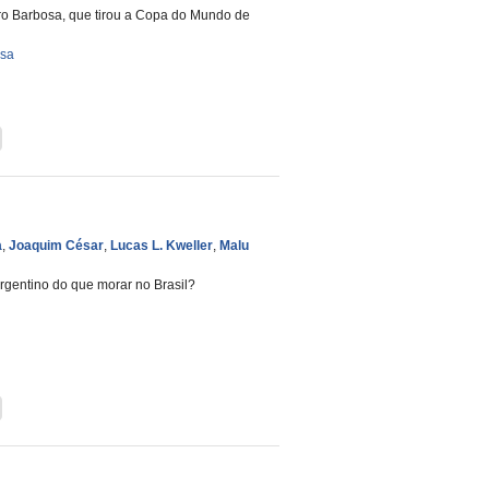
eiro Barbosa, que tirou a Copa do Mundo de
esa
a
,
Joaquim César
,
Lucas L. Kweller
,
Malu
rgentino do que morar no Brasil?