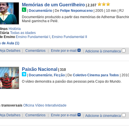
Memórias de um Guerrilheiro
| 2.107
|
Documentário
|
De
Felipe Nepomuceno
| 2005
| 10 min
|
RJ
Documentário produzido a partir das memórias de Adhemar Bianchin
Mané garrincha e Pelé.
linas
História
Etária
Todas as idades
de Ensino
Ensino Fundamental I
,
Ensino Fundamental II
 de Aula (1)
Veja Detalhes
|
Comentários
|
Envie por e-mail
|
Adicione à cinemateca
Paixão Nacional
| 310
|
Documentário
,
Ficção
|
De
Coletivo Cinema para Todos
| 201
O vídeo demonstra a paixão das pessoas pela Copa do Mundo.
 transversais
Oficina Vídeo Interatividade
Veja Detalhes
|
Comentários
|
Envie por e-mail
|
Adicione à cinemateca