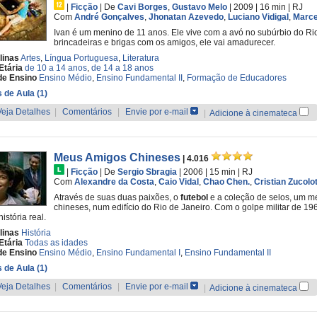
|
Ficção
|
De
Cavi Borges
,
Gustavo Melo
| 2009
| 16 min
|
RJ
Com
André Gonçalves
,
Jhonatan Azevedo
,
Luciano Vidigal
,
Marce
Ivan é um menino de 11 anos. Ele vive com a avó no subúrbio do Ri
brincadeiras e brigas com os amigos, ele vai amadurecer.
linas
Artes
,
Língua Portuguesa
,
Literatura
Etária
de 10 a 14 anos
,
de 14 a 18 anos
de Ensino
Ensino Médio
,
Ensino Fundamental II
,
Formação de Educadores
 de Aula (1)
Veja Detalhes
|
Comentários
|
Envie por e-mail
|
Adicione à cinemateca
Meus Amigos Chineses
| 4.016
|
Ficção
|
De
Sergio Sbragia
| 2006
| 15 min
|
RJ
Com
Alexandre da Costa
,
Caio Vidal
,
Chao Chen.
,
Cristian Zucolo
Através de suas duas paixões, o
futebol
e a coleção de selos, um m
chineses, num edifício do Rio de Janeiro. Com o golpe militar de 1
istória real.
linas
História
Etária
Todas as idades
de Ensino
Ensino Médio
,
Ensino Fundamental I
,
Ensino Fundamental II
 de Aula (1)
Veja Detalhes
|
Comentários
|
Envie por e-mail
|
Adicione à cinemateca