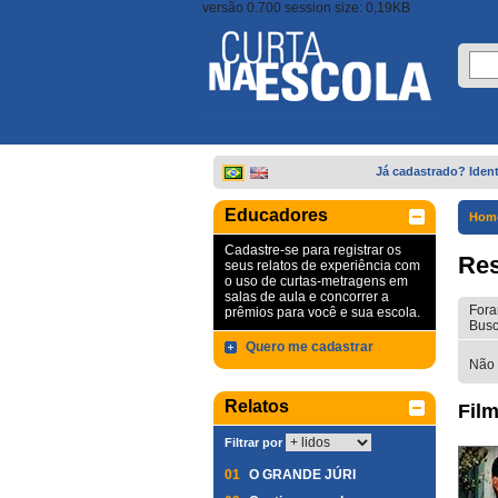
versão 0.700 session size: 0,19KB
Já cadastrado? Ident
Educadores
Hom
Cadastre-se para registrar os
Res
seus relatos de experiência com
o uso de curtas-metragens em
salas de aula e concorrer a
Fora
prêmios para você e sua escola.
Busc
Quero me cadastrar
Não 
Relatos
Film
Filtrar por
01
O GRANDE JÚRI