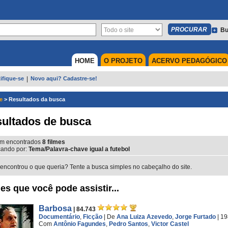
Bu
HOME
O PROJETO
ACERVO PEDAGÓGICO
ifique-se
|
Novo aqui? Cadastre-se!
e
>
Resultados da busca
ultados de busca
m encontrados
8
filmes
ando por:
Tema/Palavra-chave igual a futebol
encontrou o que queria? Tente a busca simples no cabeçalho do site.
es que você pode assistir...
Barbosa
| 84.743
Documentário
,
Ficção
|
De
Ana Luiza Azevedo
,
Jorge Furtado
| 1
Com
Antônio Fagundes
,
Pedro Santos
,
Victor Castel