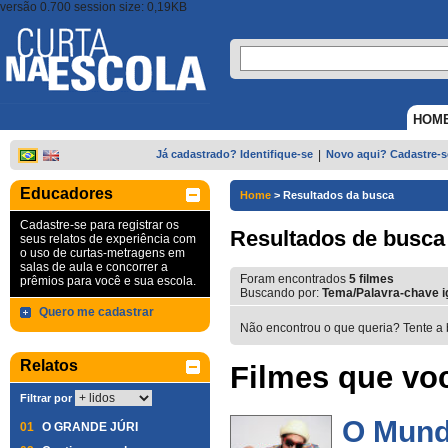
versão 0.700 session size: 0,19KB
HOM
Já cadastrado? Identifique-se
|
Novo aqui? Cadastre-s
Educadores
Home
>
Resultados da busca
Cadastre-se para registrar os
Resultados de busca
seus relatos de experiência com
o uso de curtas-metragens em
salas de aula e concorrer a
Foram encontrados
5
filmes
prêmios para você e sua escola.
Buscando por:
Tema/Palavra-chave ig
Quero me cadastrar
Não encontrou o que queria? Tente a 
Relatos
Filmes que voc
Filtrar por
O Mund
01
O GRANDE JÚRI