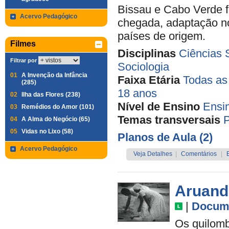
Bissau e Cabo Verde f
Acervo Pedagógico
chegada, adaptação no
países de origem.
Filmes
Disciplinas
Ciências 
Filtrar por
Sociologia
01
A Invenção da Infância
Faixa Etária
Todas as
(285)
18 anos
02
Ilha das Flores (238)
Nível de Ensino
Ensi
03
Remédios do Amor (101)
Temas transversais
P
04
A Alma do Negócio (65)
05
Vidas no Lixo (58)
Planos de Aula (2)
Acervo Pedagógico
Veja Detalhes
|
Comentários
|
Aruand
|
Docume
Os quilomb