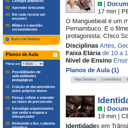
02
Cantigas populares
|
Docume
03
Aprender brincando
17 min
|
P
04
Em cada recorte um
encontro
O Manguebeat é um mo
05
Mídias e a questão
Pernambuco. E o filme 
socioambiental.
protagonista: Chico Sc
Banco de Relatos
Disciplinas
Artes
,
Geo
Faixa Etária
de 10 a 
Planos de Aula
Nível de Ensino
Ensi
Filtrar por
Planos de Aula (1)
01
Possibilidades de
aplicabilidades
Veja Detalhes
|
Comentários
|
pedagógicas
02
Criação de documentários
pelos próprios alunos
Identid
03
Pensar, refletir e entender
as raízes do preconceito
|
Docume
04
Estratégia argumentativa
que seduz e engana o
19 min
|
C
telespectador
05
Reduzindo o lixo, o planeta
Identidade
s em Trânsi
agradece