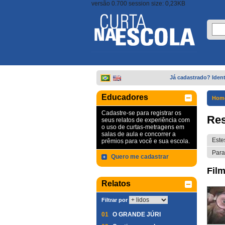
versão 0.700 session size: 0,23KB
Já cadastrado? Ident
Educadores
Hom
Cadastre-se para registrar os
Res
seus relatos de experiência com
o uso de curtas-metragens em
salas de aula e concorrer a
Este
prêmios para você e sua escola.
Para
Quero me cadastrar
Film
Relatos
Filtrar por
01
O GRANDE JÚRI