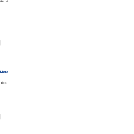
ci: a
a
 Mota
,
a dos