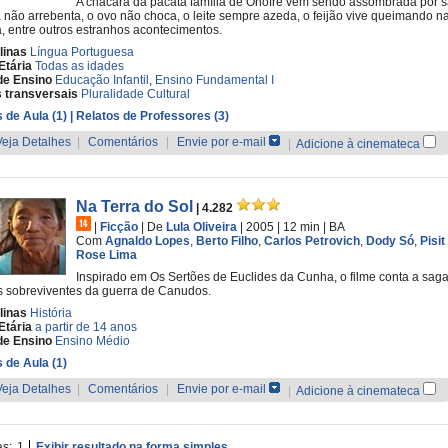
A chácara da pacata família de Onofre vem sendo assombrada por sa
 não arrebenta, o ovo não choca, o leite sempre azeda, o feijão vive queimando n
, entre outros estranhos acontecimentos.
linas
Língua Portuguesa
Etária
Todas as idades
de Ensino
Educação Infantil
,
Ensino Fundamental I
 transversais
Pluralidade Cultural
 de Aula (1)
| Relatos de Professores (3)
Veja Detalhes
|
Comentários
|
Envie por e-mail
|
Adicione à cinemateca
Na Terra do Sol
| 4.282
|
Ficção
|
De
Lula Oliveira
| 2005
| 12 min
|
BA
Com
Agnaldo Lopes
,
Berto Filho
,
Carlos Petrovich
,
Dody Só
,
Pisit
Rose Lima
Inspirado em Os Sertões de Euclides da Cunha, o filme conta a sag
s sobreviventes da guerra de Canudos.
linas
História
Etária
a partir de 14 anos
de Ensino
Ensino Médio
 de Aula (1)
Veja Detalhes
|
Comentários
|
Envie por e-mail
|
Adicione à cinemateca
as:
1
Exibir resultado na forma simples