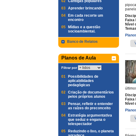
02
Cantigas populares
pipoca
03
Aprender brincando
panela
04
Em cada recorte um
Discip
encontro
Faixa 
Nível 
05
Mídias e a questão
Temas
socioambiental.
Planos
Banco de Relatos
Planos de Aula
Filtrar por
01
Possibilidades de
aplicabilidades
pedagógicas
último
02
Criação de documentários
Discip
pelos próprios alunos
Faixa 
Nível 
03
Pensar, refletir e entender
as raízes do preconceito
Planos
04
Estratégia argumentativa
que seduz e engana o
telespectador
05
Reduzindo o lixo, o planeta
agradece
Págin