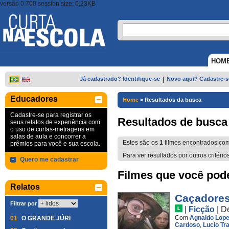
versão 0.700 session size: 0,23KB
HOM
Já cadastrado? Identifique-se
|
Novo aqui? Cadastre-s
Educadores
Home
>
Resultados da busca
Cadastre-se para registrar os
Resultados de busca
seus relatos de experiência com
o uso de curtas-metragens em
salas de aula e concorrer a
Estes são os
1
filmes encontrados co
prêmios para você e sua escola.
Para ver resultados por outros critério
Quero me cadastrar
Filmes que você pode 
Relatos
Caçadores
Filtrar por
|
Ficção
|
D
Com
Agnaldo Lop
01
O GRANDE JÚRI
Cardoso
,
Lucio Tr