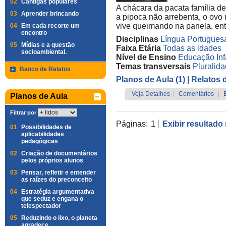
02
Cantigas populares
A chácara da pacata família d
03
Aprender brincando
a pipoca não arrebenta, o ovo 
vive queimando na panela, ent
04
Em cada recorte um
encontro
Disciplinas
Língua Portugues
05
Mídias e a questão
Faixa Etária
Todas as idades
socioambiental.
Nível de Ensino
Educação Infa
Temas transversais
Pluralida
Banco de Relatos
Planos de Aula (1)
| Relatos 
Veja Detalhes
|
Comentários
|
Planos de Aula
Filtrar por
Páginas:
1
Exibir resultado
01
Possibilidades de
aplicabilidades
pedagógicas
02
Criação de documentários
pelos próprios alunos
03
Pensar, refletir e entender
as raízes do preconceito
04
Estratégia argumentativa
que seduz e engana o
telespectador
05
Reduzindo o lixo, o planeta
agradece