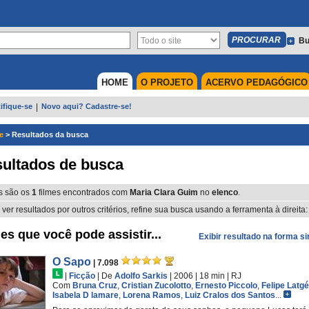
Bu
HOME
O PROJETO
ACERVO PEDAGÓGICO
ifique-se
|
Novo aqui? Cadastre-se!
e
>
Resultados da busca
ultados de busca
s são os
1
filmes encontrados com
Maria Clara Guim
no
elenco
.
 ver resultados por outros critérios, refine sua busca usando a ferramenta à direita:
es que você pode assistir...
Exibir resultado na forma s
O Sapo
| 7.098
|
Ficção
|
De
Adolfo Sarkis
| 2006
| 18 min
|
RJ
Com
Bruna Cruz
,
Cristian Zucolotto
,
Ernesto Piccolo
,
Felipe Latgé
Isabela D lamare
,
Lorena Ramos
,
Luiz Cralos dos Santos
...