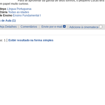
Para se aproximar da garota de seus sonhos, o pequeno Lucas terá
um papel muito curioso.
linas
Língua Portuguesa
Etária
Todas as idades
de Ensino
Ensino Fundamental I
 de Aula (1)
Veja Detalhes
|
Comentários
|
Envie por e-mail
|
Adicione à cinemateca
as:
1
Exibir resultado na forma simples