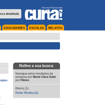
Parceria Promocional
sca detalhada
EDUCADORES
ESCOLAS
RELATOS
Refine a sua busca
Navegue pelos resultados da
pesquisa por
Maria Clara Guim
por
Filmes
imples
Elenco (1)
Ficha Técnica (1)
,