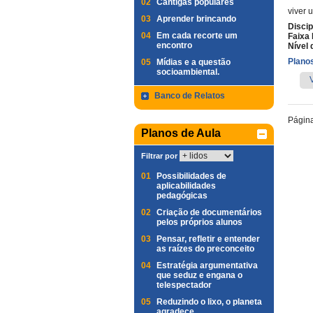
02
Cantigas populares
viver 
03
Aprender brincando
Discip
04
Em cada recorte um
Faixa 
encontro
Nível 
Planos
05
Mídias e a questão
socioambiental.
Banco de Relatos
Págin
Planos de Aula
Filtrar por
01
Possibilidades de
aplicabilidades
pedagógicas
02
Criação de documentários
pelos próprios alunos
03
Pensar, refletir e entender
as raízes do preconceito
04
Estratégia argumentativa
que seduz e engana o
telespectador
05
Reduzindo o lixo, o planeta
agradece