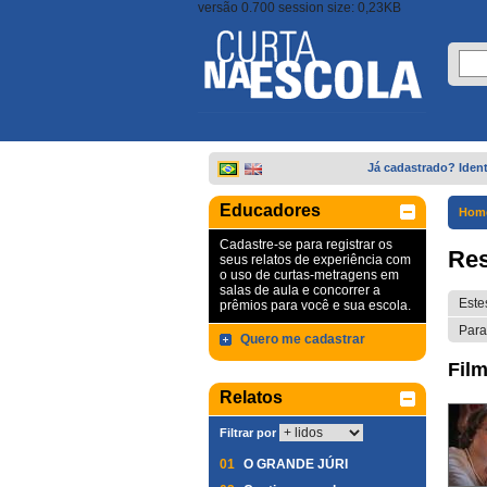
versão 0.700 session size: 0,23KB
Já cadastrado? Ident
Educadores
Hom
Cadastre-se para registrar os
Res
seus relatos de experiência com
o uso de curtas-metragens em
salas de aula e concorrer a
Este
prêmios para você e sua escola.
Para
Quero me cadastrar
Film
Relatos
Filtrar por
01
O GRANDE JÚRI