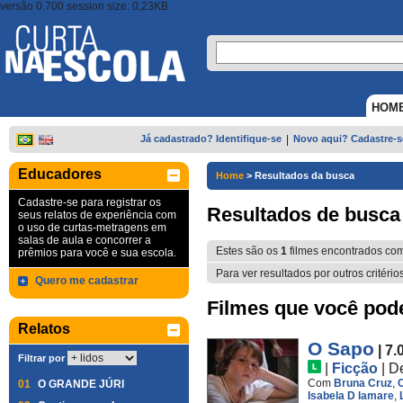
versão 0.700 session size: 0,23KB
HOM
Já cadastrado? Identifique-se
|
Novo aqui? Cadastre-s
Educadores
Home
>
Resultados da busca
Cadastre-se para registrar os
Resultados de busca
seus relatos de experiência com
o uso de curtas-metragens em
salas de aula e concorrer a
Estes são os
1
filmes encontrados co
prêmios para você e sua escola.
Para ver resultados por outros critério
Quero me cadastrar
Filmes que você pode 
Relatos
O Sapo
| 7.
Filtrar por
|
Ficção
|
D
Com
Bruna Cruz
,
C
01
O GRANDE JÚRI
Isabela D lamare
,