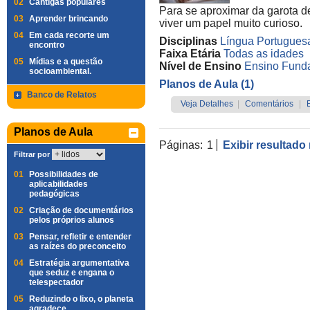
02
Cantigas populares
Para se aproximar da garota d
03
Aprender brincando
viver um papel muito curioso.
04
Em cada recorte um
Disciplinas
Língua Portugues
encontro
Faixa Etária
Todas as idades
05
Mídias e a questão
Nível de Ensino
Ensino Funda
socioambiental.
Planos de Aula (1)
Banco de Relatos
Veja Detalhes
|
Comentários
|
Planos de Aula
Páginas:
1
Exibir resultado
Filtrar por
01
Possibilidades de
aplicabilidades
pedagógicas
02
Criação de documentários
pelos próprios alunos
03
Pensar, refletir e entender
as raízes do preconceito
04
Estratégia argumentativa
que seduz e engana o
telespectador
05
Reduzindo o lixo, o planeta
agradece