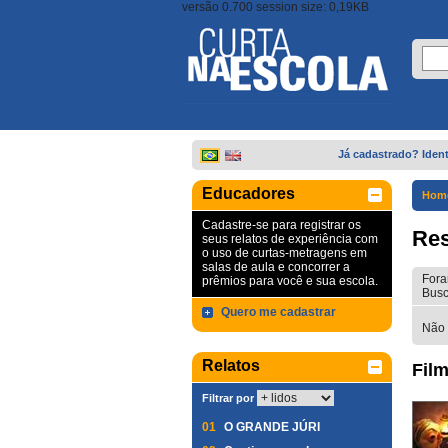
versão 0.700 session size: 0,19KB
Já cadastrado? Ident
Educadores
Hom
Cadastre-se para registrar os
Res
seus relatos de experiência com
o uso de curtas-metragens em
salas de aula e concorrer a
Fora
prêmios para você e sua escola.
Busc
Quero me cadastrar
Não 
Relatos
Film
Filtrar por
01
O GRANDE JÚRI