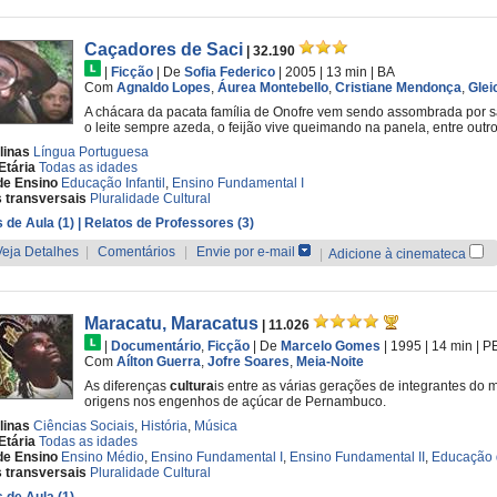
Caçadores de Saci
| 32.190
|
Ficção
|
De
Sofia Federico
| 2005
| 13 min
|
BA
Com
Agnaldo Lopes
,
Áurea Montebello
,
Cristiane Mendonça
,
Glei
A chácara da pacata família de Onofre vem sendo assombrada por sa
o leite sempre azeda, o feijão vive queimando na panela, entre out
linas
Língua Portuguesa
Etária
Todas as idades
de Ensino
Educação Infantil
,
Ensino Fundamental I
 transversais
Pluralidade Cultural
 de Aula (1)
| Relatos de Professores (3)
Veja Detalhes
|
Comentários
|
Envie por e-mail
|
Adicione à cinemateca
Maracatu, Maracatus
| 11.026
|
Documentário
,
Ficção
|
De
Marcelo Gomes
| 1995
| 14 min
|
P
Com
Aílton Guerra
,
Jofre Soares
,
Meia-Noite
As diferenças
cultura
is entre as várias gerações de integrantes do m
origens nos engenhos de açúcar de Pernambuco.
linas
Ciências Sociais
,
História
,
Música
Etária
Todas as idades
de Ensino
Ensino Médio
,
Ensino Fundamental I
,
Ensino Fundamental II
,
Educação 
 transversais
Pluralidade Cultural