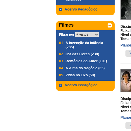
Acervo Pedagógico
Filmes
Discip
Faixa 
Filtrar por
Nível 
Temas
01
A Invenção da Infância
Planos
(285)
02
Ilha das Flores (238)
03
Remédios do Amor (101)
04
A Alma do Negócio (65)
05
Vidas no Lixo (58)
Acervo Pedagógico
Discip
Faixa 
Nível 
Temas
Planos