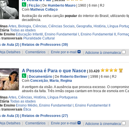
| 36.090
|
Ficção
|
De
Humberto Mauro
| 1960
| 6 min
|
RJ
Com
Matheus Collaço
Ilustração da velha canção
popular
do interior do Brasil, utilizando
decadência.
linas
Artes
,
Biologia
,
Ciências
,
Ciências Sociais
,
Geografia
,
História
,
Língua Portu
Etária
Todas as idades
de Ensino
Educação Infantil
,
Ensino Fundamental I
,
Ensino Fundamental II
,
Formaç
 transversais
Pluralidade Cultural
 de Aula (2)
| Relatos de Professores (39)
Veja Detalhes
|
Comentários
|
Envie por e-mail
|
Adicione à cinemateca
A Pessoa é Para o que Nasce
| 33.420
|
Documentário
|
De
Roberto Berliner
| 1998
| 6 min
|
RJ
Com
Conceição
,
Maria
,
Regina
A vertigem da visão. A ausência que provoca excesso. O compromiss
através da falta. Três irmãs cegas cantam em troca de esmola em 
linas
Artes
,
Ciências
,
História
,
Língua Portuguesa
Etária
Todas as idades
de Ensino
Ensino Médio
,
Ensino Fundamental I
,
Ensino Fundamental II
 transversais
Ética
 de Aula (3)
| Relatos de Professores (27)
Veja Detalhes
|
Comentários
|
Envie por e-mail
|
Adicione à cinemateca