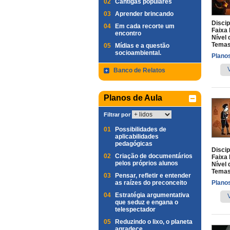
02
Cantigas populares
03
Aprender brincando
Discip
04
Em cada recorte um
Faixa 
encontro
Nível 
Temas
05
Mídias e a questão
socioambiental.
Planos
Banco de Relatos
Planos de Aula
Filtrar por
01
Possibilidades de
aplicabilidades
pedagógicas
Discip
02
Criação de documentários
Faixa 
pelos próprios alunos
Nível 
Temas
03
Pensar, refletir e entender
as raízes do preconceito
Planos
04
Estratégia argumentativa
que seduz e engana o
telespectador
05
Reduzindo o lixo, o planeta
agradece