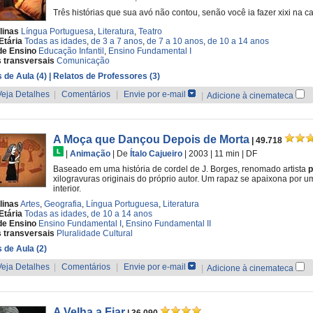
Três histórias que sua avó não contou, senão você ia fazer xixi na c
linas
Língua Portuguesa
,
Literatura
,
Teatro
Etária
Todas as idades
,
de 3 a 7 anos
,
de 7 a 10 anos
,
de 10 a 14 anos
de Ensino
Educação Infantil
,
Ensino Fundamental I
 transversais
Comunicação
 de Aula (4)
| Relatos de Professores (3)
Veja Detalhes
|
Comentários
|
Envie por e-mail
|
Adicione à cinemateca
A Moça que Dançou Depois de Morta
| 49.718
|
Animação
|
De
Ítalo Cajueiro
| 2003
| 11 min
|
DF
Baseado em uma história de cordel de J. Borges, renomado artista
p
xilogravuras originais do próprio autor. Um rapaz se apaixona por 
interior.
linas
Artes
,
Geografia
,
Língua Portuguesa
,
Literatura
Etária
Todas as idades
,
de 10 a 14 anos
de Ensino
Ensino Fundamental I
,
Ensino Fundamental II
 transversais
Pluralidade Cultural
 de Aula (2)
Veja Detalhes
|
Comentários
|
Envie por e-mail
|
Adicione à cinemateca
A Velha a Fiar