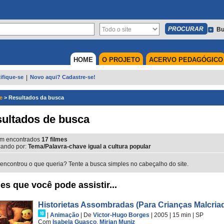
Bu
HOME
O PROJETO
ACERVO PEDAGÓGICO
ifique-se
|
Novo aqui? Cadastre-se!
e
>
Resultados da busca
ultados de busca
m encontrados
17
filmes
ando por:
Tema/Palavra-chave igual a cultura popular
encontrou o que queria? Tente a busca simples no cabeçalho do site.
es que você pode assistir...
Historietas Assombradas (Para Crianças Malcria
|
Animação
|
De
Victor-Hugo Borges
| 2005
| 15 min
|
SP
Com
Isabela Guasco
,
Mirian Muniz