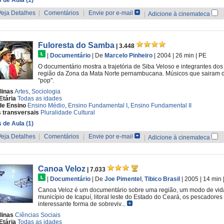
 de Aula (1)
Veja Detalhes
|
Comentários
|
Envie por e-mail
|
Adicione à cinemateca
Fuloresta do Samba
| 3.448
|
Documentário
|
De
Marcelo Pinheiro
| 2004
| 26 min
|
PE
O documentário mostra a trajetória de Siba Veloso e integrantes dos
região da Zona da Mata Norte pernambucana. Músicos que sairam do
"pop".
linas
Artes
,
Sociologia
Etária
Todas as idades
de Ensino
Ensino Médio
,
Ensino Fundamental I
,
Ensino Fundamental II
 transversais
Pluralidade Cultural
 de Aula (1)
Veja Detalhes
|
Comentários
|
Envie por e-mail
|
Adicione à cinemateca
Canoa Veloz
| 7.033
|
Documentário
|
De
Joe Pimentel
,
Tibico Brasil
| 2005
| 14 min
Canoa Veloz é um documentário sobre uma região, um modo de vid
município de Icapuí, litoral leste do Estado do Ceará, os pescadore
interessante forma de sobreviv...
linas
Ciências Sociais
Etária
Todas as idades