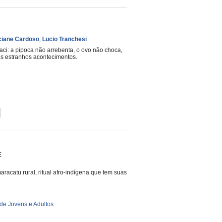
ciane Cardoso
,
Lucio Tranchesi
ci: a pipoca não arrebenta, o ovo não choca,
ros estranhos acontecimentos.
E
aracatu rural, ritual afro-indígena que tem suas
de Jovens e Adultos