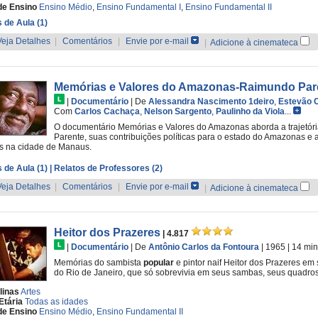
de Ensino
Ensino Médio
,
Ensino Fundamental I
,
Ensino Fundamental II
 de Aula (1)
Veja Detalhes
|
Comentários
|
Envie por e-mail
|
Adicione à cinemateca
Memórias e Valores do Amazonas-Raimundo Par
|
Documentário
|
De
Alessandra Nascimento 1deiro
,
Estevão C
Com
Carlos Cachaça
,
Nelson Sargento
,
Paulinho da Viola
...
O documentário Memórias e Valores do Amazonas aborda a trajetór
Parente, suas contribuições políticas para o estado do Amazonas
s na cidade de Manaus.
 de Aula (1)
| Relatos de Professores (2)
Veja Detalhes
|
Comentários
|
Envie por e-mail
|
Adicione à cinemateca
Heitor dos Prazeres
| 4.817
|
Documentário
|
De
Antônio Carlos da Fontoura
| 1965
| 14 min
Memórias do sambista
popular
e pintor naif Heitor dos Prazeres em
do Rio de Janeiro, que só sobrevivia em seus sambas, seus quadro
linas
Artes
Etária
Todas as idades
de Ensino
Ensino Médio
,
Ensino Fundamental II