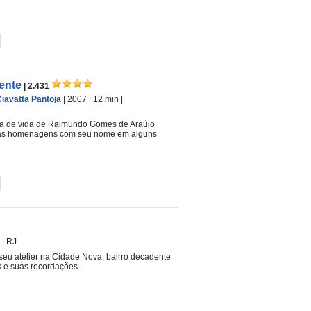
ente
| 2.431
iavatta Pantoja
| 2007
| 12 min
|
ia de vida de Raimundo Gomes de Araújo
 e as homenagens com seu nome em alguns
|
RJ
 seu atélier na Cidade Nova, bairro decadente
s e suas recordações.