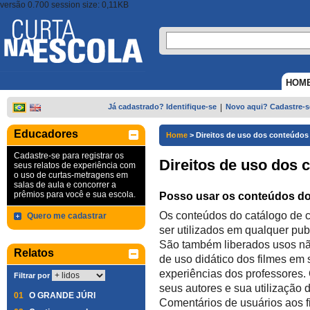
versão 0.700 session size: 0,11KB
HOM
Já cadastrado? Identifique-se
|
Novo aqui? Cadastre-s
Educadores
Home
>
Direitos de uso dos conteúdos
Cadastre-se para registrar os
Direitos de uso dos 
seus relatos de experiência com
o uso de curtas-metragens em
salas de aula e concorrer a
prêmios para você e sua escola.
Posso usar os conteúdos do
Os conteúdos do catálogo de cur
Quero me cadastrar
ser utilizados em qualquer pu
São também liberados usos nã
Relatos
de uso didático dos filmes em 
experiências dos professores. 
Filtrar por
seus autores e sua utilização
01
O GRANDE JÚRI
Comentários de usuários aos fi