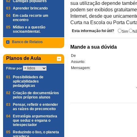
02
Cantigas populares
sua utilização depende também
03
Aprender brincando
podem ser exibidos gratuitame
04
Em cada recorte um
Internet, desde que unicamente
encontro
Curta na Escola ou Porta Curt
05
Mídias e a questão
Esta informação foi útil?
socioambiental.
Sim
N
Banco de Relatos
Mande a sua dúvida
De
Planos de Aula
Assunto:
Mensagem:
Filtrar por
01
Possibilidades de
aplicabilidades
pedagógicas
02
Criação de documentários
pelos próprios alunos
03
Pensar, refletir e entender
as raízes do preconceito
04
Estratégia argumentativa
que seduz e engana o
telespectador
05
Reduzindo o lixo, o planeta
agradece