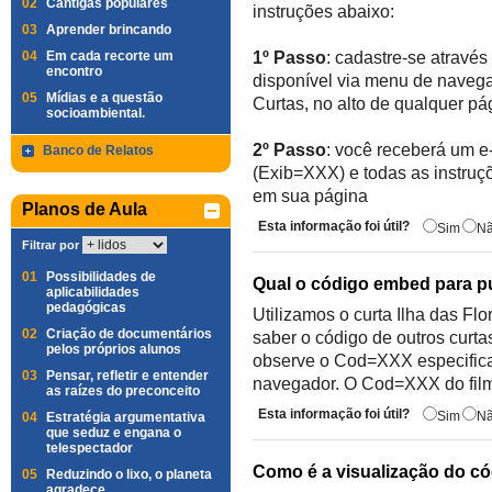
02
Cantigas populares
instruções abaixo:
03
Aprender brincando
04
Em cada recorte um
1º Passo
: cadastre-se através
encontro
disponível via menu de navega
05
Mídias e a questão
Curtas, no alto de qualquer pá
socioambiental.
2º Passo
: você receberá um e
Banco de Relatos
(Exib=XXX) e todas as instruç
em sua página
Planos de Aula
Esta informação foi útil?
Sim
N
Filtrar por
01
Possibilidades de
Qual o código embed para p
aplicabilidades
pedagógicas
Utilizamos o curta Ilha das F
02
Criação de documentários
saber o código de outros curta
pelos próprios alunos
observe o Cod=XXX especifica
03
Pensar, refletir e entender
navegador. O Cod=XXX do film
as raízes do preconceito
Esta informação foi útil?
Sim
N
04
Estratégia argumentativa
que seduz e engana o
telespectador
Como é a visualização do c
05
Reduzindo o lixo, o planeta
agradece