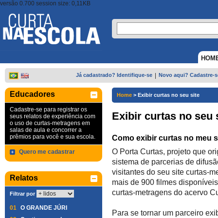
versão 0.700 session size: 0,11KB
HOM
Já cadastrado? Identifique-se
|
Novo aqui? Cadastre-s
Educadores
Home
>
Exibir curtas no seu site
Cadastre-se para registrar os
Exibir curtas no seu 
seus relatos de experiência com
o uso de curtas-metragens em
salas de aula e concorrer a
prêmios para você e sua escola.
Como exibir curtas no meu s
O Porta Curtas, projeto que or
Quero me cadastrar
sistema de parcerias de difus
visitantes do seu site curtas-
Relatos
mais de 900 filmes disponíveis
curtas-metragens do acervo Cu
Filtrar por
01
O GRANDE JÚRI
Para se tornar um parceiro exi